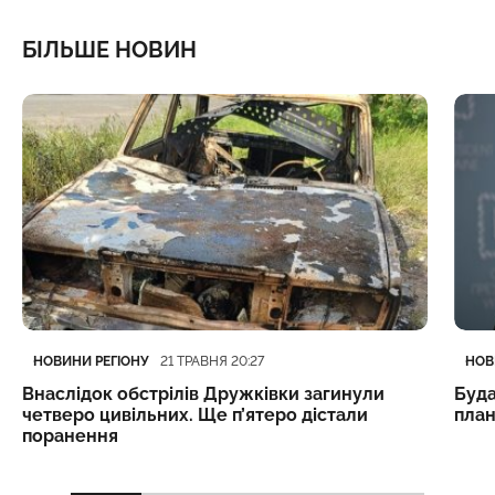
БІЛЬШЕ НОВИН
Категорія
Дата публікації
Кате
Дата
НОВИНИ РЕГІОНУ
НОВ
21 ТРАВНЯ 20:27
Внаслідок обстрілів Дружківки загинули
Буда
четверо цивільних. Ще п’ятеро дістали
план
поранення