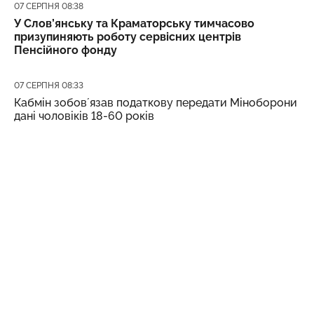
Дата публікації
07 СЕРПНЯ 08:38
У Слов’янську та Краматорську тимчасово
призупиняють роботу сервісних центрів
Пенсійного фонду
Дата публікації
07 СЕРПНЯ 08:33
Кабмін зобовʼязав податкову передати Міноборони
дані чоловіків 18-60 років