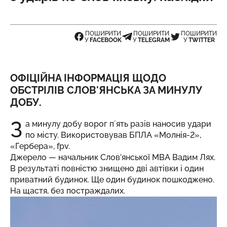
ПОШИРИТИ
ПОШИРИТИ
ПОШИРИТИ
У
FACEBOOK
У
TELEGRAM
У
TWITTER
ОФІЦІЙНА ІНФОРМАЦІЯ ЩОДО
ОБСТРІЛІВ СЛОВ'ЯНСЬКА ЗА МИНУЛУ
ДОБУ.
З
а минулу добу ворог пʼять разів наносив удари
по місту. Використовував БПЛА «Молнія-2»,
«Гербера», fpv.
Джерело
— начальник Слов’янської МВА Вадим Лях.
В результаті повністю знищено дві автівки і один
приватний будинок. Ще один будинок пошкоджено.
На щастя, без постраждалих.