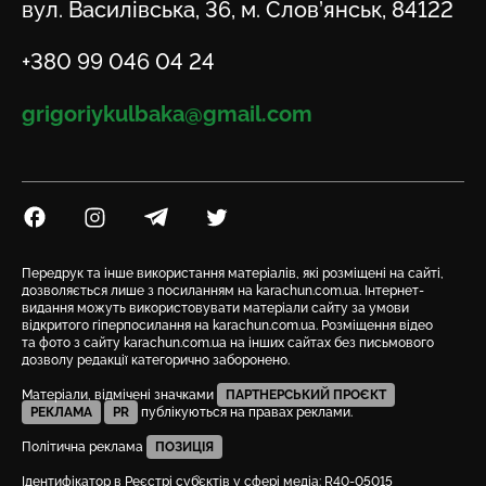
Адреса
вул. Василівська, 36, м. Слов’янськ, 84122
Телефон
+380 99 046 04 24
Email
grigoriykulbaka@gmail.com
Посилання на Facebook
Посилання на Instagram
Посилання на Telegram
Посилання на Twitter
Передрук та інше використання матеріалів, які розміщені на сайті,
дозволяється лише з посиланням на karachun.com.ua. Інтернет-
видання можуть використовувати матеріали сайту за умови
відкритого гіперпосилання на karachun.com.ua. Розміщення відео
та фото з сайту karachun.com.ua на інших сайтах без письмового
дозволу редакції категорично заборонено.
Матеріали, відмічені значками
ПАРТНЕРСЬКИЙ ПРОЄКТ
РЕКЛАМА
PR
публікуються на правах реклами.
Політична реклама
ПОЗИЦІЯ
Ідентифікатор в Реєстрі суб’єктів у сфері медіа: R40-05015