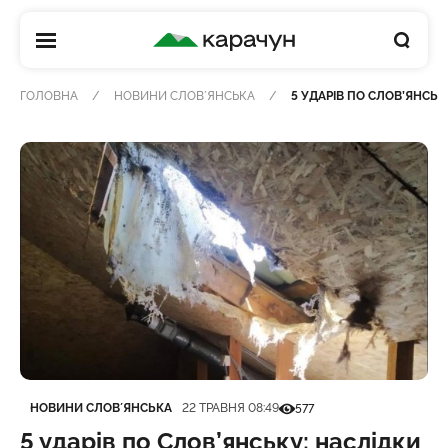
КАРАЧУН
ГОЛОВНА
НОВИНИ СЛОВʼЯНСЬКА
5 УДАРІВ ПО СЛОВ’ЯНСЬК
Категорія
Дата публікації
Кількість переглядів
НОВИНИ СЛОВʼЯНСЬКА
22 ТРАВНЯ 08:49
577
5 ударів по Слов’янську: наслідки