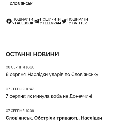
СЛОВ'ЯНСЬК
ПОШИРИТИ
ПОШИРИТИ
ПОШИРИТИ
У
FACEBOOK
У
TELEGRAM
У
TWITTER
ОСТАННІ НОВИНИ
Дата публікації
08 СЕРПНЯ 10:28
8 серпня. Наслідки ударів по Слов’янську
Дата публікації
07 СЕРПНЯ 10:47
7 серпня: як минула доба на Донеччині
Дата публікації
07 СЕРПНЯ 10:38
Слов’янськ. Обстріли тривають. Наслідки