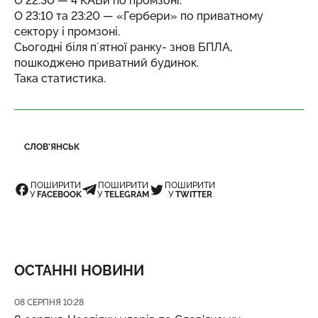
О 22:30 — 4 КАБи по промзоні.
О 23:10 та 23:20 — «Гербери» по приватному
сектору і промзоні.
Сьогодні біля пʼятної ранку- знов БПЛА,
пошкоджено приватний будинок.
Така статистика.
СЛОВ'ЯНСЬК
ПОШИРИТИ
ПОШИРИТИ
ПОШИРИТИ
У
FACEBOOK
У
TELEGRAM
У
TWITTER
ОСТАННІ НОВИНИ
Дата публікації
08 СЕРПНЯ 10:28