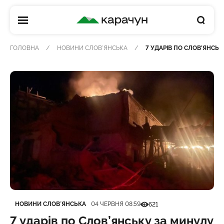
КАРАЧУН
ГОЛОВНА
НОВИНИ СЛОВʼЯНСЬКА
7 УДАРІВ ПО СЛОВ’ЯНСЬ
Категорія
Дата публікації
Кількість переглядів
НОВИНИ СЛОВʼЯНСЬКА
04 ЧЕРВНЯ 08:59
621
7 ударів по Слов’янську за минулу