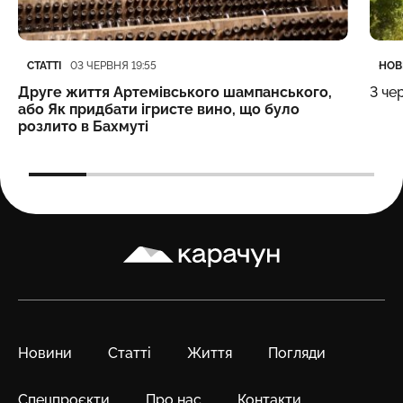
Категорія
Дата публікації
Кате
Дата
СТАТТІ
НОВ
03 ЧЕРВНЯ 19:55
Друге життя Артемівського шампанського,
3 че
або Як придбати ігристе вино, що було
розлито в Бахмуті
Карачун
Новини
Статті
Життя
Погляди
Спецпроєкти
Про нас
Контакти