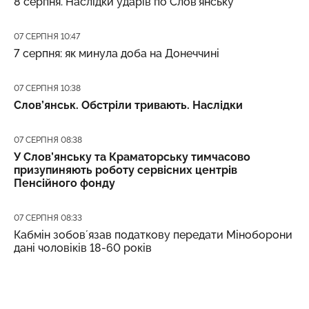
8 серпня. Наслідки ударів по Слов’янську
Дата публікації
07 СЕРПНЯ 10:47
7 серпня: як минула доба на Донеччині
Дата публікації
07 СЕРПНЯ 10:38
Слов’янськ. Обстріли тривають. Наслідки
Дата публікації
07 СЕРПНЯ 08:38
У Слов’янську та Краматорську тимчасово
призупиняють роботу сервісних центрів
Пенсійного фонду
Дата публікації
07 СЕРПНЯ 08:33
Кабмін зобовʼязав податкову передати Міноборони
дані чоловіків 18-60 років