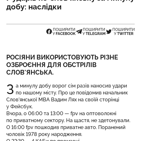
добу: наслідки
ПОШИРИТИ
ПОШИРИТИ
ПОШИРИТИ
У
FACEBOOK
У
TELEGRAM
У
TWITTER
РОСІЯНИ ВИКОРИСТОВУЮТЬ РІЗНЕ
ОЗБРОЄННЯ ДЛЯ ОБСТРІЛІВ
СЛОВ'ЯНСЬКА.
З
а минулу добу ворог сім разів наносив удари
по нашому місту. Про це
повідомив
начальник
Слов’янської МВА Вадим Лях на своїй сторінці
у Фейсбук.
Вчора, о 06:00 та 13:00 — fpv на оптоволокні
по приватному сектору. На щастя, не здетонували.
О 16:00 fpv пошкодив приватне авто. Поранений
чоловік 1978 року народження.