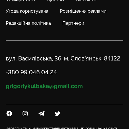
Угода користувача
Розміщення реклами
Редакційна політика
Партнери
Адреса
вул. Василівська, 36, м. Слов’янськ, 84122
Телефон
+380 99 046 04 24
Email
grigoriykulbaka@gmail.com
Посилання на Facebook
Посилання на Instagram
Посилання на Telegram
Посилання на Twitter
Передрук та інше використання матеріалів, які розміщені на сайті,