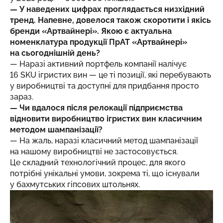
— У наведених цифрах проглядається низхідний
тренд. Напевне, довелося також скоротити і якісь
бренди «Артвайнері». Якою є актуальна
номенклатура продукції ПрАТ «Артвайнері»
на сьогоднішній день?
— Наразі активний портфель компанії налічує
16 SKU ігристих вин — це ті позиції, які перебувають
у виробництві та доступні для придбання просто
зараз.
— Чи вдалося після релокації підприємства
відновити виробництво ігристих вин класичним
методом шампанізації?
— На жаль, наразі класичний метод шампанізації
на нашому виробництві не застосовується.
Це складний технологічний процес, для якого
потрібні унікальні умови, зокрема ті, що існували
у бахмутських гіпсових штольнях.