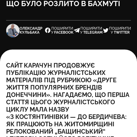
ЩО БУЛО РОЗЛИТО В БАХМУТІ
ОЛЕКСАНДР
ПОШИРИТИ
ПОШИРИТИ
ПОШИРИТИ
КУЛЬБАКА
У
FACEBOOK
У
TELEGRAM
У
TWITTER
САЙТ КАРАЧУН ПРОДОВЖУЄ
ПУБЛІКАЦІЮ ЖУРНАЛІСТСЬКИХ
МАТЕРІАЛІВ ПІД РУБРИКОЮ «ДРУГЕ
ЖИТТЯ ПОПУЛЯРНИХ БРЕНДІВ
ДОНЕЧЧИНИ». НАГАДАЄМО, ЩО ПЕРША
СТАТТЯ ЦЬОГО ЖУРНАЛІСТСЬКОГО
ЦИКЛУ МАЛА НАЗВУ
«
З КОСТЯНТИНІВКИ — ДО БЕРДИЧЕВА:
ЯК ПРАЦЮЮТЬ НА ЖИТОМИРЩИНІ
РЕЛОКОВАНИЙ „БАЩИНСЬКИЙ“