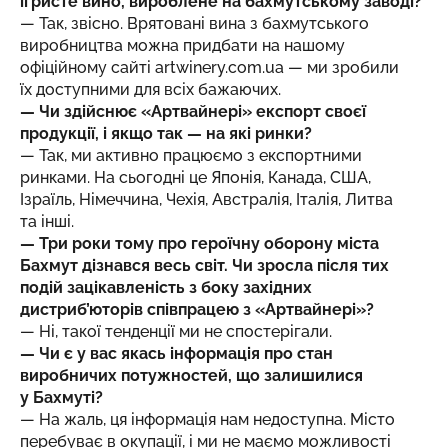
ігристе вино, вироблене на бахмутському заводі?
— Так, звісно. Врятовані вина з бахмутського
виробництва можна придбати на нашому
офіційному сайті artwinery.com.ua — ми зробили
їх доступними для всіх бажаючих.
— Чи здійснює «Артвайнері» експорт своєї
продукції, і якщо так — на які ринки?
— Так, ми активно працюємо з експортними
ринками. На сьогодні це Японія, Канада, США,
Ізраїль, Німеччина, Чехія, Австралія, Італія, Литва
та інші.
— Три роки тому про героїчну оборону міста
Бахмут дізнався весь світ. Чи зросла після тих
подій зацікавленість з боку західних
дистриб’юторів співпрацею з «Артвайнері»?
— Ні, такої тенденції ми не спостерігали.
— Чи є у вас якась інформація про стан
виробничих потужностей, що залишилися
у Бахмуті?
— На жаль, ця інформація нам недоступна. Місто
перебуває в окупації, і ми не маємо можливості