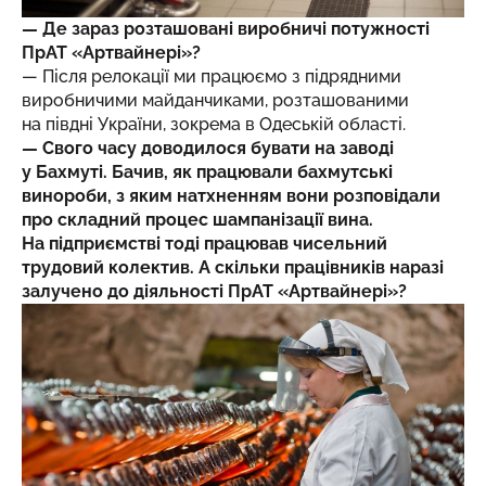
— Де зараз розташовані виробничі потужності
ПрАТ «Артвайнері»?
— Після релокації ми працюємо з підрядними
виробничими майданчиками, розташованими
на півдні України, зокрема в Одеській області.
— Свого часу доводилося бувати на заводі
у Бахмуті. Бачив, як працювали бахмутські
винороби, з яким натхненням вони розповідали
про складний процес шампанізації вина.
На підприємстві тоді працював чисельний
трудовий колектив. А скільки працівників наразі
залучено до діяльності ПрАТ «Артвайнері»?