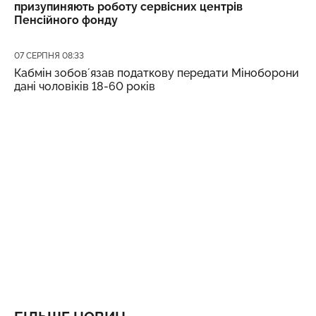
призупиняють роботу сервісних центрів
Пенсійного фонду
Дата публікації
07 СЕРПНЯ 08:33
Кабмін зобовʼязав податкову передати Міноборони
дані чоловіків 18-60 років