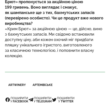
Брют» пропонується за акційною ціною
199 гривень. Воно виглядає і смакує,
як шампанське ще з тих, бахмутських запасів
(перевірено особисто). Чи це продукт вже нового
виробництва?
«Крим Брют» за акційною ціною — це, дійсно, вино
з бахмутських запасів. Ми свідомо встановили
доступну ціну, аби кожен охочий міг придбати
пляшку унікального ігристого, виготовленого
за класичною технологією, і поповнити власну
колекцію.
ARTWINERY
АРТЕМІВСЬКЕ
ПОШИРИТИ
ПОШИРИТИ
ПОШИРИТИ
У
FACEBOOK
У
TELEGRAM
У
TWITTER