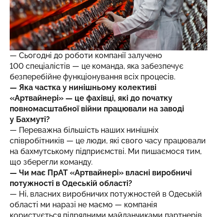
— Сьогодні до роботи компанії залучено
100 спеціалістів — це команда, яка забезпечує
безперебійне функціонування всіх процесів.
— Яка частка у нинішньому колективі
«Артвайнері» — це фахівці, які до початку
повномасштабної війни працювали на заводі
у Бахмуті?
— Переважна більшість наших нинішніх
співробітників — це люди, які свого часу працювали
на бахмутському підприємстві. Ми пишаємося тим,
що зберегли команду.
— Чи має ПрАТ «Артвайнері» власні виробничі
потужності в Одеській області?
— Ні, власних виробничих потужностей в Одеській
області ми наразі не маємо — компанія
користується підрядними майданчиками партнерів.