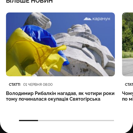
БІЛЬШЕ НОВИН
Категорія
Дата публікації
Кате
Дата
СТАТТІ
СТАТ
01 ЧЕРВНЯ 08:00
Володимир Рибалкін нагадав, як чотири роки
Чому
тому починалася окупація Святогірська
по м