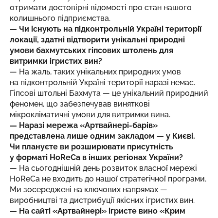
отримати достовірні відомості про стан нашого
колишнього підприємства.
— Чи існують на підконтрольній Україні території
локації, здатні відтворити унікальні природні
умови бахмутських гіпсових штолень для
витримки ігристих вин?
— На жаль, таких унікальних природних умов
на підконтрольній Україні території наразі немає.
Гіпсові штольні Бахмута — це унікальний природний
феномен, що забезпечував виняткові
мікрокліматичні умови для витримки вина.
— Наразі мережа «Артвайнері-барів»
представлена лише одним закладом — у Києві.
Чи плануєте ви розширювати присутність
у форматі HoReCa в інших регіонах України?
— На сьогоднішній день розвиток власної мережі
HoReCa не входить до нашої стратегічної програми.
Ми зосереджені на ключових напрямах —
виробництві та дистрибуції якісних ігристих вин.
— На сайті «Артвайнері» ігристе вино «Крим