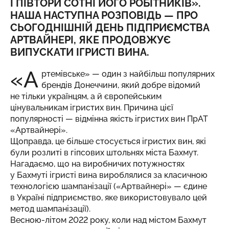
І ПІВТОРИ СОТНІ ЙОГО РОБІТНИКІВ
».
НАША НАСТУПНА РОЗПОВІДЬ — ПРО
СЬОГОДНІШНІЙ ДЕНЬ ПІДПРИЄМСТВА
АРТВАЙНЕРІ, ЯКЕ ПРОДОВЖУЄ
ВИПУСКАТИ ІГРИСТІ ВИНА.
«А
ртемівське» — один з найбільш популярних
брендів Донеччини, який добре відомий
не тільки українцям, а й європейським
цінувальникам ігристих вин. Причина цієї
популярності — відмінна якість ігристих вин ПрАТ
«Артвайнері».
Щоправда, це більше стосується ігристих вин, які
були розлиті в гіпсових штольнях міста Бахмут.
Нагадаємо, що на виробничих потужностях
у Бахмуті ігристі вина вироблялися за класичною
технологією шампанізації («Артвайнері» — єдине
в Україні підприємство, яке використовувало цей
метод шампанізації).
Весною-літом 2022 року, коли над містом Бахмут