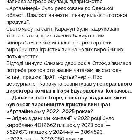
нависла загроза окупації, підприємство
«Артвайнері» було релоковане до Одеської
області. Вдалося вивезти і певну кількість готової
продукції.
Свого часу на сайті Карачун були надруковані
кілька статей, присвячених бахмутським
виноробам, в яких йшлося про розгортання
виробництва ігристих вин на нових виробничих
потужностях.
Відтоді минуло близько двох років. Отож, з’явилася
потреба розповісти нашим читачам, як сьогодні
живе і працює ПрАТ «Артвайнері». Про
це журналіст Карачуна розпитував у
генерального
директора компанії Ігоря Едуардовича Толкачова.
— Давайте, пане Ігоре, спочатку згадаємо, який
був обсяг виробництва ігристих вин ПрАТ
«Артвайнері» у 2022–2025 роках?
— Згідно з даними компанії, у 2022 році було
вироблено 4 012 662 пляшок, у 2023 році —
5 529 673 пляшок, у 2024-му — 3 864 593,
у 2025 році — 3 093 060 пляшок.