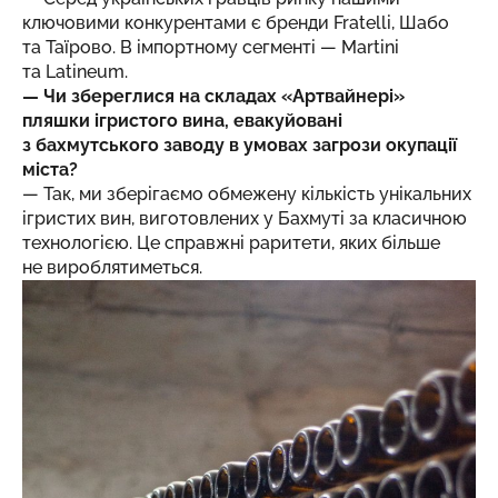
ключовими конкурентами є бренди Fratellі, Шабо
та Таїрово. В імпортному сегменті — Martini
та Latineum.
— Чи збереглися на складах «Артвайнері»
пляшки ігристого вина, евакуйовані
з бахмутського заводу в умовах загрози окупації
міста?
— Так, ми зберігаємо обмежену кількість унікальних
ігристих вин, виготовлених у Бахмуті за класичною
технологією. Це справжні раритети, яких більше
не вироблятиметься.