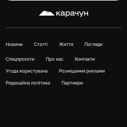
Карачун
Новини
Статті
Життя
Погляди
Спецпроєкти
Про нас
Контакти
Угода користувача
Розміщення реклами
Редакційна політика
Партнери
Адреса
вул. Василівська, 36, м. Слов’янськ, 84122