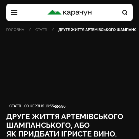
КАРАЧУН
ГОЛОВНА
СТАТТІ
ДРУГЕ ЖИТТЯ АРТЕМІВСЬКОГО ШАМПАНСЬК
Категорія
Дата публікації
Кількість переглядів
СТАТТІ
03 ЧЕРВНЯ 19:55
596
ДРУГЕ ЖИТТЯ АРТЕМІВСЬКОГО
ШАМПАНСЬКОГО, АБО
ЯК ПРИДБАТИ ІГРИСТЕ ВИНО,