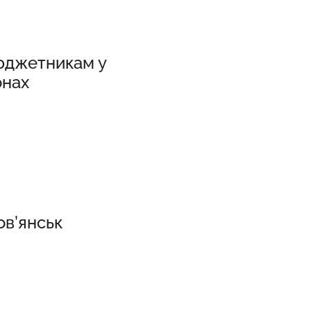
юджетникам у
онах
ов’янськ