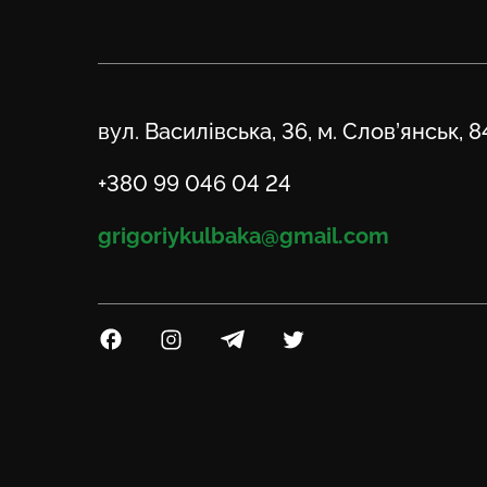
Адреса
вул. Василівська, 36, м. Слов’янськ, 
Телефон
+380 99 046 04 24
Email
grigoriykulbaka@gmail.com
Посилання на Facebook
Посилання на Instagram
Посилання на Telegram
Посилання на Twitter