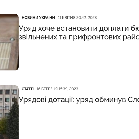
Категорія
Дата публікації
НОВИНИ УКРАЇНИ
11 КВІТНЯ 20:42, 2023
Уряд хоче встановити доплати б
звільнених та прифронтових рай
Категорія
Дата публікації
СТАТТІ
16 БЕРЕЗНЯ 15:39, 2023
Урядові дотації: уряд обминув Сл