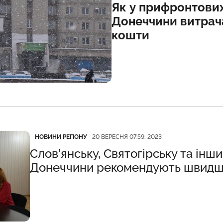
Як у прифронтови
Донеччини витрач
кошти
Категорія
Дата публікації
НОВИНИ РЕГІОНУ
20 ВЕРЕСНЯ 07:59, 2023
Слов’янську, Святогірську та ін
Донеччини рекомендують швидш