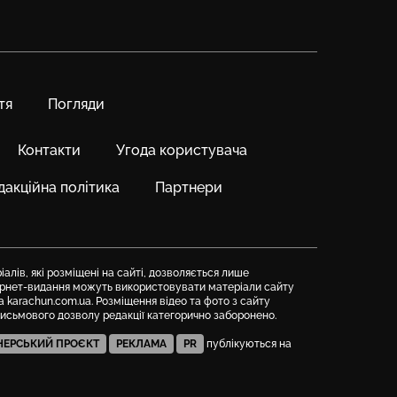
тя
Погляди
Контакти
Угода користувача
дакційна політика
Партнери
алів, які розміщені на сайті, дозволяється лише
тернет-видання можуть використовувати матеріали сайту
а karachun.com.ua. Розміщення відео та фото з сайту
письмового дозволу редакції категорично заборонено.
НЕРСЬКИЙ ПРОЄКТ
РЕКЛАМА
PR
публікуються на