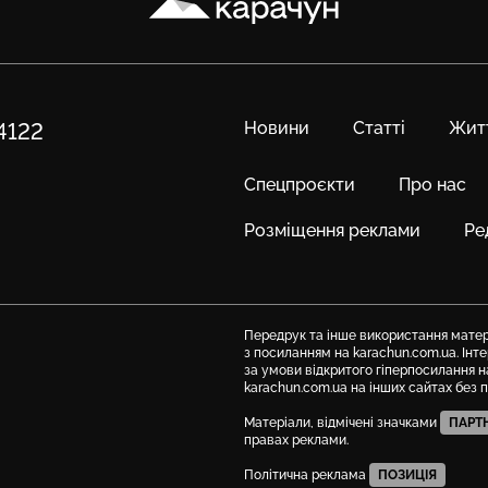
Новини
Статті
Жит
84122
Спецпроєкти
Про нас
Розміщення реклами
Ре
Передрук та інше використання матері
з посиланням на karachun.com.ua. Ін
за умови відкритого гіперпосилання н
karachun.com.ua на інших сайтах без 
Матеріали, відмічені значками
ПАРТ
правах реклами.
Політична реклама
ПОЗИЦІЯ