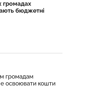
х громадах
ають бюджетні
шим громадам
е освоювати кошти