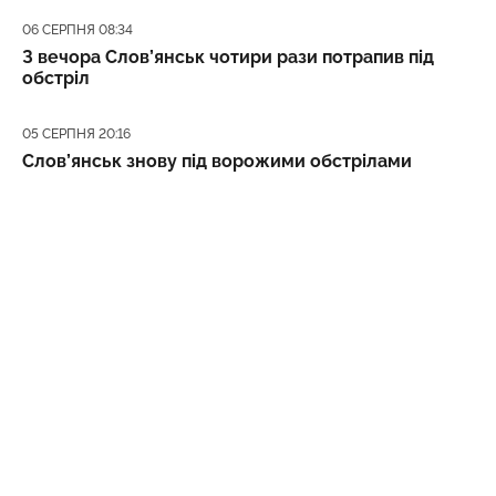
Дата публікації
06 СЕРПНЯ 08:34
З вечора Слов’янськ чотири рази потрапив під
обстріл
Дата публікації
05 СЕРПНЯ 20:16
Слов’янськ знову під ворожими обстрілами