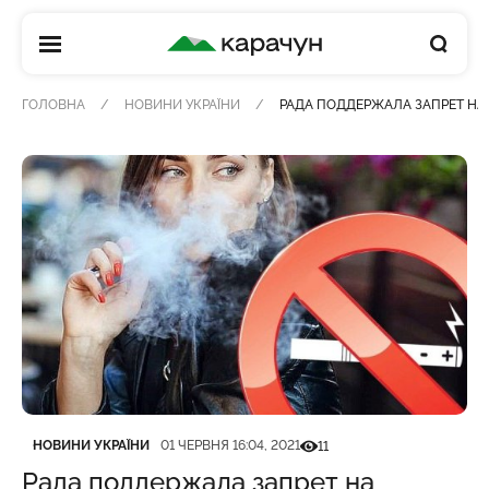
КАРАЧУН
ГОЛОВНА
НОВИНИ УКРАЇНИ
РАДА ПОДДЕРЖАЛА ЗАПРЕТ НА
Категорія
Дата публікації
Кількість переглядів
НОВИНИ УКРАЇНИ
01 ЧЕРВНЯ 16:04, 2021
11
Рада поддержала запрет на