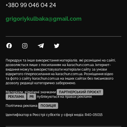
Телефон
+380 99 046 04 24
Email
grigoriykulbaka@gmail.com
Посилання на Facebook
Посилання на Instagram
Посилання на Telegram
Посилання на Twitter
Передрук та інше використання матеріалів, які розміщені на сайті,
дозволяється лише з посиланням на karachun.com.ua. Інтернет-
видання можуть використовувати матеріали сайту за умови
відкритого гіперпосилання на karachun.com.ua. Розміщення відео
та фото з сайту karachun.com.ua на інших сайтах без письмового
дозволу редакції категорично заборонено.
Матеріали, відмічені значками
ПАРТНЕРСЬКИЙ ПРОЄКТ
РЕКЛАМА
PR
публікуються на правах реклами.
Політична реклама
ПОЗИЦІЯ
Ідентифікатор в Реєстрі суб’єктів у сфері медіа: R40-05015