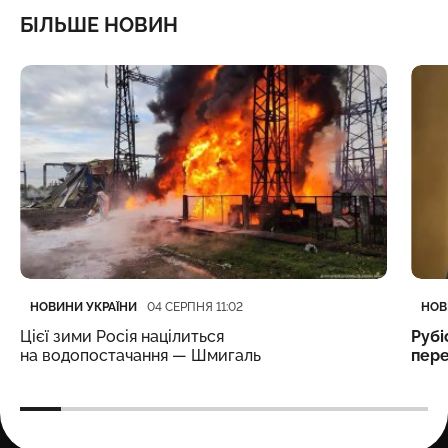
БІЛЬШЕ НОВИН
Категорія
Дата публікації
Кате
Дата
НОВИНИ УКРАЇНИ
НОВ
04 СЕРПНЯ 11:02
Цієї зими Росія націлиться
Рубі
на водопостачання — Шмигаль
пере