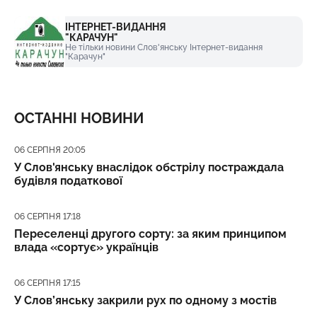
ІНТЕРНЕТ-ВИДАННЯ
"КАРАЧУН"
Не тільки новини Слов'янську Інтернет-видання
"Карачун"
ОСТАННІ НОВИНИ
Дата публікації
06 СЕРПНЯ 20:05
У Слов'янську внаслідок обстрілу постраждала
будівля податкової
Дата публікації
06 СЕРПНЯ 17:18
Переселенці другого сорту: за яким принципом
влада «сортує» українців
Дата публікації
06 СЕРПНЯ 17:15
У Слов’янську закрили рух по одному з мостів