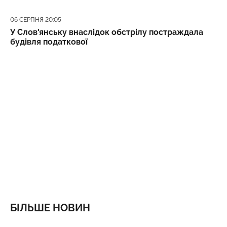
Дата публікації
06 СЕРПНЯ 20:05
У Слов'янську внаслідок обстрілу постраждала
будівля податкової
БІЛЬШЕ НОВИН