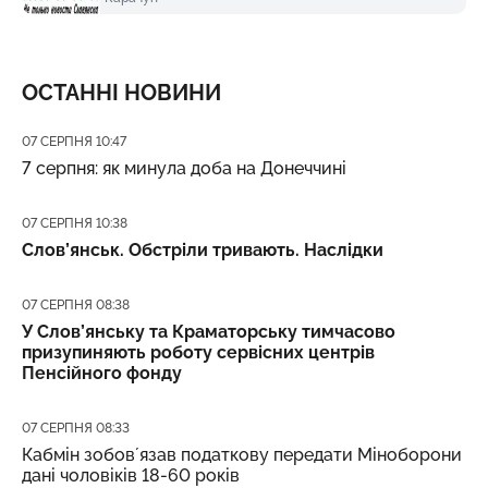
ОСТАННІ НОВИНИ
Дата публікації
07 СЕРПНЯ 10:47
7 серпня: як минула доба на Донеччині
Дата публікації
07 СЕРПНЯ 10:38
Слов’янськ. Обстріли тривають. Наслідки
Дата публікації
07 СЕРПНЯ 08:38
У Слов’янську та Краматорську тимчасово
призупиняють роботу сервісних центрів
Пенсійного фонду
Дата публікації
07 СЕРПНЯ 08:33
Кабмін зобовʼязав податкову передати Міноборони
дані чоловіків 18-60 років