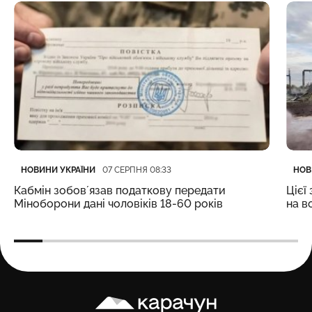
Категорія
Дата публікації
Кате
Дата
НОВИНИ УКРАЇНИ
НОВ
07 СЕРПНЯ 08:33
Кабмін зобовʼязав податкову передати
Цієї
Міноборони дані чоловіків 18-60 років
на в
Карачун