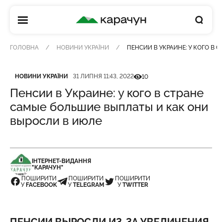
КАРАЧУН
ГОЛОВНА
НОВИНИ УКРАЇНИ
ПЕНСИИ В УКРАИНЕ: У КОГО В
Категорія
Дата публікації
Кількість переглядів
НОВИНИ УКРАЇНИ
31 ЛИПНЯ 11:43, 2022
10
Пенсии в Украине: у кого в стране
самые большие выплаты и как они
выросли в июле
ІНТЕРНЕТ-ВИДАННЯ
"КАРАЧУН"
ПОШИРИТИ
ПОШИРИТИ
ПОШИРИТИ
У
FACEBOOK
У
TELEGRAM
У
TWITTER