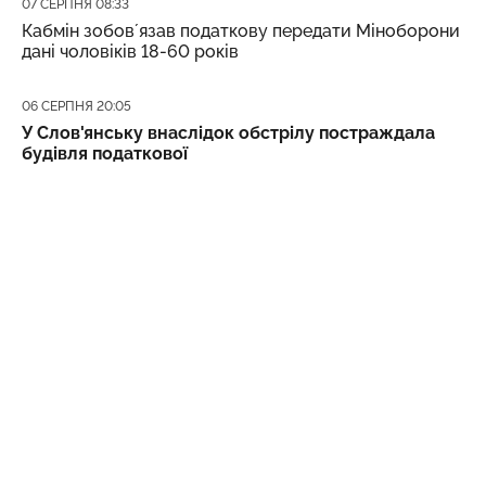
Дата публікації
07 СЕРПНЯ 08:33
Кабмін зобовʼязав податкову передати Міноборони
дані чоловіків 18-60 років
Дата публікації
06 СЕРПНЯ 20:05
У Слов'янську внаслідок обстрілу постраждала
будівля податкової