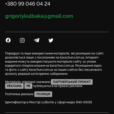
Телефон
+380 99 046 04 24
Email
grigoriykulbaka@gmail.com
Посилання на Facebook
Посилання на Instagram
Посилання на Telegram
Посилання на Twitter
Передрук та інше використання матеріалів, які розміщені на сайті,
дозволяється лише з посиланням на karachun.com.ua. Інтернет-
видання можуть використовувати матеріали сайту за умови
відкритого гіперпосилання на karachun.com.ua. Розміщення відео
та фото з сайту karachun.com.ua на інших сайтах без письмового
дозволу редакції категорично заборонено.
Матеріали, відмічені значками
ПАРТНЕРСЬКИЙ ПРОЄКТ
РЕКЛАМА
PR
публікуються на правах реклами.
Політична реклама
ПОЗИЦІЯ
Ідентифікатор в Реєстрі суб’єктів у сфері медіа: R40-05015