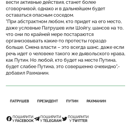
вести активные действия, станет более
сговорчивой, однако и в дальнейшем будет
оставаться опасным соседом.
"При абстрактном любом, кто придет на его место,
даже условные Патрушев или Шойгу, шансов на то,
что они по крайней мере постараются
организовывать какие-то протесты гораздо
больше. Смена власти – это всегда шанс, даже если
речь идет о человеке такого же дьявольского нрава,
как Путин. Но любой, кто будет на месте Путина,
будет слабее Путина, это совершенно очевидно",-
добавил Рахманин.
ПАТРУШЕВ
ПРЕЗИДЕНТ
ПУТИН
РАХМАНИН
ПОШИРИТИ
ПОШИРИТИ
ПОШИРИТИ
У
FACEBOOK
У
TELEGRAM
У
TWITTER