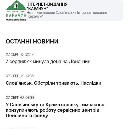
ІНТЕРНЕТ-ВИДАННЯ
"КАРАЧУН"
Не тільки новини Слов'янську Інтернет-видання
"Карачун"
ОСТАННІ НОВИНИ
Дата публікації
07 СЕРПНЯ 10:47
7 серпня: як минула доба на Донеччині
Дата публікації
07 СЕРПНЯ 10:38
Слов’янськ. Обстріли тривають. Наслідки
Дата публікації
07 СЕРПНЯ 08:38
У Слов’янську та Краматорську тимчасово
призупиняють роботу сервісних центрів
Пенсійного фонду