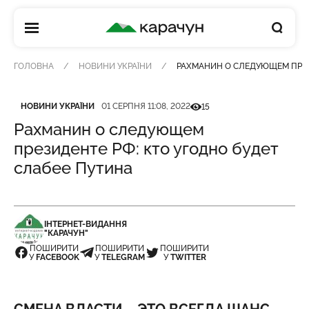
КАРАЧУН
ГОЛОВНА
НОВИНИ УКРАЇНИ
РАХМАНИН О СЛЕДУЮЩЕМ ПРЕЗ
Категорія
Дата публікації
Кількість переглядів
НОВИНИ УКРАЇНИ
01 СЕРПНЯ 11:08, 2022
15
Рахманин о следующем
президенте РФ: кто угодно будет
слабее Путина
ІНТЕРНЕТ-ВИДАННЯ
"КАРАЧУН"
ПОШИРИТИ
ПОШИРИТИ
ПОШИРИТИ
У
FACEBOOK
У
TELEGRAM
У
TWITTER