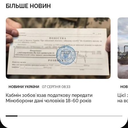
БІЛЬШЕ НОВИН
Категорія
Дата публікації
Кате
Дата
НОВИНИ УКРАЇНИ
НОВ
07 СЕРПНЯ 08:33
Кабмін зобовʼязав податкову передати
Цієї
Міноборони дані чоловіків 18-60 років
на в