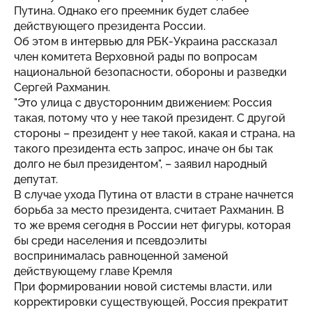
Путина. Однако его преемник будет слабее
действующего президента России.
Об этом в
интервью
для РБК-Украина рассказал
член комитета Верховной рады по вопросам
национальной безопасности, обороны и разведки
Сергей Рахманин.
"Это улица с двусторонним движением: Россия
такая, потому что у нее такой президент. С другой
стороны – президент у нее такой, какая и страна, на
такого президента есть запрос, иначе он бы так
долго не был президентом", – заявил народный
депутат.
В случае ухода Путина от власти в стране начнется
борьба за место президента, считает Рахманин. В
то же время сегодня в России нет фигуры, которая
бы среди населения и псевдоэлиты
воспринималась равноценной заменой
действующему главе Кремля
При формировании новой системы власти, или
корректировки существующей, Россия прекратит