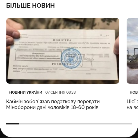
БІЛЬШЕ НОВИН
Категорія
Дата публікації
Кате
Дата
НОВИНИ УКРАЇНИ
НОВ
07 СЕРПНЯ 08:33
Кабмін зобовʼязав податкову передати
Цієї
Міноборони дані чоловіків 18-60 років
на в