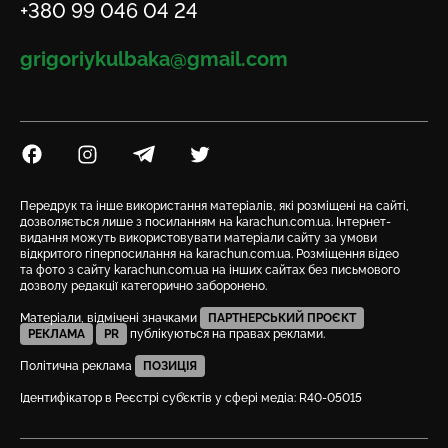
Телефон
+380 99 046 04 24
Email
grigoriykulbaka@gmail.com
Посилання на Facebook
Посилання на Instagram
Посилання на Telegram
Посилання на Twitter
Передрук та інше використання матеріалів, які розміщені на сайті,
дозволяється лише з посиланням на karachun.com.ua. Інтернет-
видання можуть використовувати матеріали сайту за умови
відкритого гіперпосилання на karachun.com.ua. Розміщення відео
та фото з сайту karachun.com.ua на інших сайтах без письмового
дозволу редакції категорично заборонено.
Матеріали, відмічені значками
ПАРТНЕРСЬКИЙ ПРОЄКТ
РЕКЛАМА
PR
публікуються на правах реклами.
Політична реклама
ПОЗИЦІЯ
Ідентифікатор в Реєстрі суб’єктів у сфері медіа: R40-05015