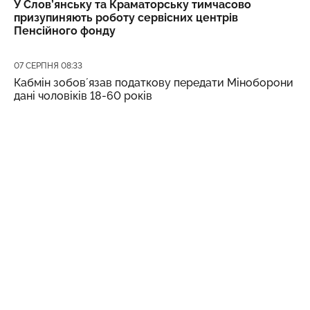
У Слов’янську та Краматорську тимчасово
призупиняють роботу сервісних центрів
Пенсійного фонду
Дата публікації
07 СЕРПНЯ 08:33
Кабмін зобовʼязав податкову передати Міноборони
дані чоловіків 18-60 років