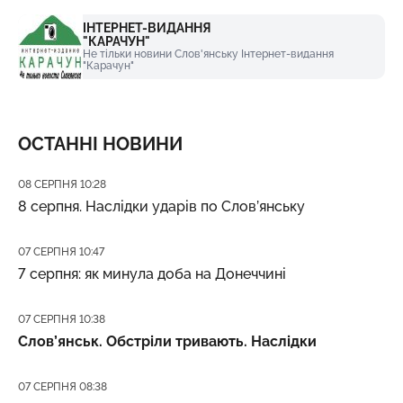
ІНТЕРНЕТ-ВИДАННЯ
"КАРАЧУН"
Не тільки новини Слов'янську Інтернет-видання
"Карачун"
ОСТАННІ НОВИНИ
Дата публікації
08 СЕРПНЯ 10:28
8 серпня. Наслідки ударів по Слов’янську
Дата публікації
07 СЕРПНЯ 10:47
7 серпня: як минула доба на Донеччині
Дата публікації
07 СЕРПНЯ 10:38
Слов’янськ. Обстріли тривають. Наслідки
Дата публікації
07 СЕРПНЯ 08:38