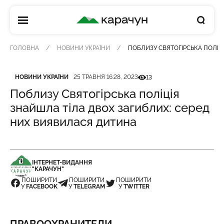
КАРАЧУН
ГОЛОВНА
НОВИНИ УКРАЇНИ
ПОБЛИЗУ СВЯТОГІРСЬКА ПОЛІЦ
Категорія
Дата публікації
Кількість переглядів
НОВИНИ УКРАЇНИ
25 ТРАВНЯ 16:28, 2023
13
Поблизу Святогірська поліція
знайшла тіла двох загиблих: серед
них виявилася дитина
ІНТЕРНЕТ-ВИДАННЯ
"КАРАЧУН"
ПОШИРИТИ
ПОШИРИТИ
ПОШИРИТИ
У
FACEBOOK
У
TELEGRAM
У
TWITTER