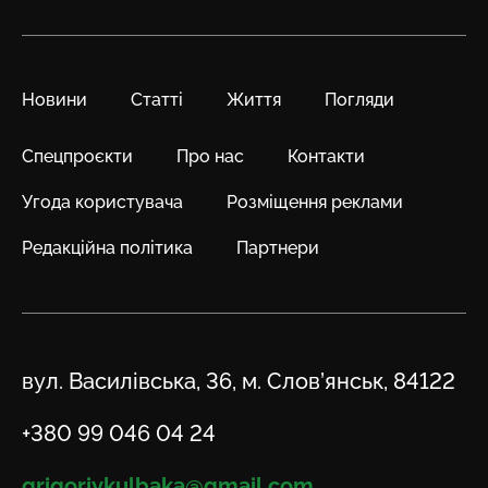
Новини
Статті
Життя
Погляди
Спецпроєкти
Про нас
Контакти
Угода користувача
Розміщення реклами
Редакційна політика
Партнери
Адреса
вул. Василівська, 36, м. Слов’янськ, 84122
Телефон
+380 99 046 04 24
Email
grigoriykulbaka@gmail.com