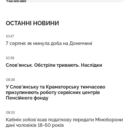
ОСТАННІ НОВИНИ
Дата публікації
10:47
7 серпня: як минула доба на Донеччині
Дата публікації
10:38
Слов’янськ. Обстріли тривають. Наслідки
Дата публікації
08:38
У Слов’янську та Краматорську тимчасово
призупиняють роботу сервісних центрів
Пенсійного фонду
Дата публікації
08:33
Кабмін зобовʼязав податкову передати Міноборони
дані чоловіків 18-60 років