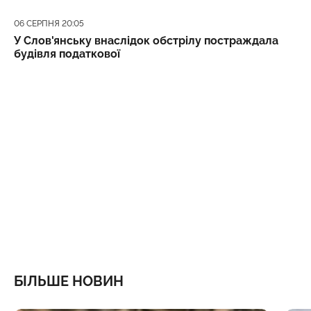
Дата публікації
06 СЕРПНЯ 20:05
У Слов'янську внаслідок обстрілу постраждала
будівля податкової
БІЛЬШЕ НОВИН