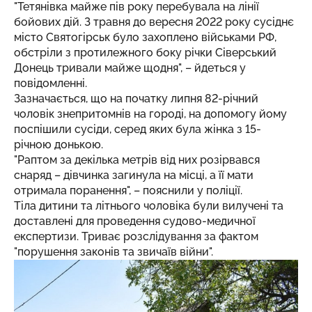
"Тетянівка майже пів року перебувала на лінії
бойових дій. З травня до вересня 2022 року сусіднє
місто Святогірськ було захоплено військами РФ,
обстріли з протилежного боку річки Сіверський
Донець тривали майже щодня", – йдеться у
повідомленні.
Зазначається, що на початку липня 82-річний
чоловік знепритомнів на городі, на допомогу йому
поспішили сусіди, серед яких була жінка з 15-
річною донькою.
"Раптом за декілька метрів від них розірвався
снаряд – дівчинка загинула на місці, а її мати
отримала поранення", – пояснили у поліції.
Тіла дитини та літнього чоловіка були вилучені та
доставлені для проведення судово-медичної
експертизи. Триває розслідування за фактом
"порушення законів та звичаїв війни".