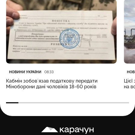
Категорія
Дата публікації
Кате
Дата
НОВИНИ УКРАЇНИ
НОВ
08:33
Кабмін зобовʼязав податкову передати
Цієї
Міноборони дані чоловіків 18-60 років
на в
Карачун