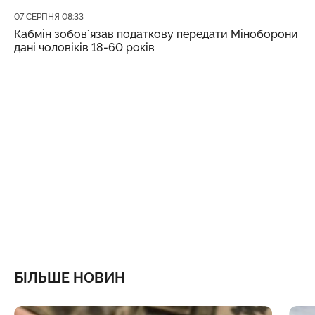
Дата публікації
07 СЕРПНЯ 08:33
Кабмін зобовʼязав податкову передати Міноборони
дані чоловіків 18-60 років
БІЛЬШЕ НОВИН