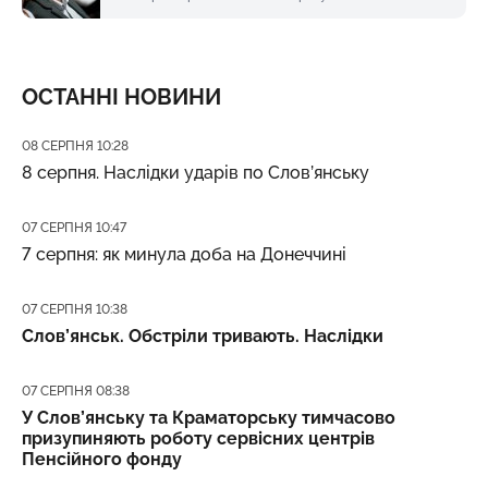
ОСТАННІ НОВИНИ
Дата публікації
08 СЕРПНЯ 10:28
8 серпня. Наслідки ударів по Слов’янську
Дата публікації
07 СЕРПНЯ 10:47
7 серпня: як минула доба на Донеччині
Дата публікації
07 СЕРПНЯ 10:38
Слов’янськ. Обстріли тривають. Наслідки
Дата публікації
07 СЕРПНЯ 08:38
У Слов’янську та Краматорську тимчасово
призупиняють роботу сервісних центрів
Пенсійного фонду