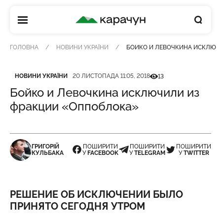
КАРАЧУН
ГОЛОВНА
НОВИНИ УКРАЇНИ
БОЙКО И ЛЕВОЧКИНА ИСКЛЮЧ
Категорія
Дата публікації
Кількість переглядів
НОВИНИ УКРАЇНИ
20 ЛИСТОПАДА 11:05, 2018
13
Бойко и Левочкина исключили из
фракции «Оппоблока»
ГРИГОРІЙ
ПОШИРИТИ
ПОШИРИТИ
ПОШИРИТИ
КУЛЬБАКА
У
FACEBOOK
У
TELEGRAM
У
TWITTER
РЕШЕНИЕ ОБ ИСКЛЮЧЕНИИ БЫЛО
ПРИНЯТО СЕГОДНЯ УТРОМ