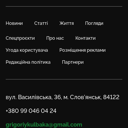
Новини
Статті
Життя
Погляди
Спецпроєкти
Про нас
Контакти
Угода користувача
Розміщення реклами
Редакційна політика
Партнери
Адреса
вул. Василівська, 36, м. Слов’янськ, 84122
Телефон
+380 99 046 04 24
Email
grigoriykulbaka@gmail.com