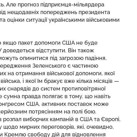
ь. Але прогноз підприємця-мільярдера
 від нещодавніх попереджень президента
а оцінки ситуації українськими військовими
о якщо пакет допомоги США не буде
 доведеться відступити. Він також
можуть опинитися під загрозою падіння.
опередження Зеленського є частиною
х на отримання військової допомоги, якої
йська, і якої їм бракує вже кілька місяців —
ких снарядів до систем протиповітряної
ле сумна правда полягає в тому, що навіть
Конгресом США, активних поставок може
серйозним потрясінням на полі бою.
 розпал виборчих кампаній в США та Європі,
 щодо мирних переговорів, які, очевидно,
чи Кремлю свободу дій для відновлення