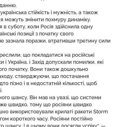
иданню.
країнська стійкість і мужність, а також
я можуть змінити похмуру динаміку.
я в суботу, коли Росія здійснила одну
їнські позиції з початку свого
е зазнала поразки, втративши третину сили
креслили, що покладатися на російські
и і Україна, і Захід допускали помилки, які
мого початку. Вони також дошкульно
аходу, стверджуючи, що постачання
то пізно і в недостатній кількості, щоб
.
ого шансу. Він мав на увазі, що системи
уже швидко, тому що росіяни швидко
ішно використовували крилаті ракети Storm
ом короткого часу. Росіяни постійно
о шансу. І в цьому вони досягли успіху“, —