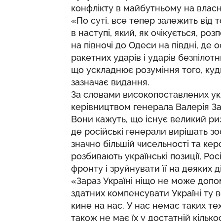
конфлікту в майбутньому на власн
«По суті, все тепер залежить від 
в наступі, який, як очікується, роз
на півночі до Одеси на півдні, де
ракетних ударів і ударів безпілот
що ускладнює розуміння того, куд
зазначає видання.
За словами високопоставлених укр
керівництвом генерала Валерія З
Вони кажуть, що існує великий риз
де російські генерали вирішать зо
значно більшій чисельності та кер
розбивають українські позиції, Ро
фронту і зруйнувати її на деяких д
«Зараз Україні ніщо не може допо
здатних компенсувати Україні ту в
кине на нас. У нас немає таких те
також не має їх у достатній кільк