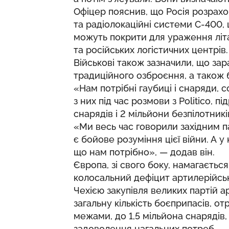
Офіцер пояснив, що Росія розрахо
та радіолокаційні системи С-400,
можуть покрити для ураження літак
та російських логістичних центрів.
Військові також зазначили, що за
традиційного озброєння, а також б
«Нам потрібні гаубиці і снаряди, с
з них під час розмови з Politico, 
снарядів і 2 мільйони безпілотникі
«Ми весь час говорили західним п
є бойове розуміння цієї війни. А у
що нам потрібно», — додав він.
Європа, зі свого боку, намагаєтьс
колосальний дефіцит артилерійськ
Чехією закупівля великих партій 
загальну кількість боєприпасів, от
межами, до 1,5 мільйона снарядів
задоволення нагальних потреб.