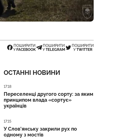
ПОШИРИТИ
ПОШИРИТИ
ПОШИРИТИ
У
FACEBOOK
У
TELEGRAM
У
TWITTER
ОСТАННІ НОВИНИ
Дата публікації
17:18
Переселенці другого сорту: за яким
принципом влада «сортує»
українців
Дата публікації
17:15
У Слов’янську закрили рух по
одному з мостів