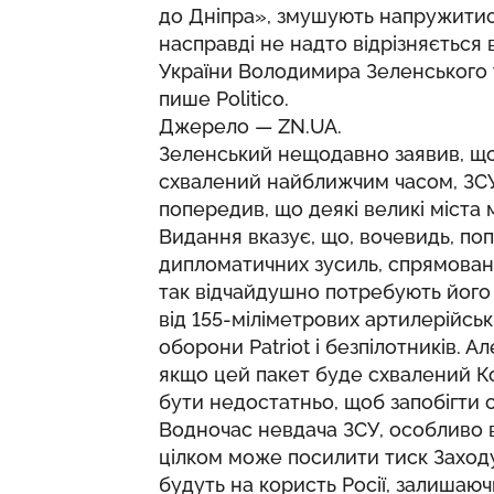
до Дніпра», змушують напружитис
насправді не надто відрізняється
України Володимира Зеленського т
пише
Politico
.
Джерело —
ZN.UA
.
Зеленський нещодавно заявив, щ
схвалений найближчим часом, ЗСУ
попередив, що деякі великі міста 
Видання вказує, що, вочевидь, п
дипломатичних зусиль, спрямовани
так відчайдушно потребують його ві
від 155-міліметрових артилерійсь
оборони Patriot і безпілотників. А
якщо цей пакет буде схвалений 
бути недостатньо, щоб запобігти 
Водночас невдача ЗСУ, особливо в
цілком може посилити тиск Заходу
будуть на користь Росії, залишаю