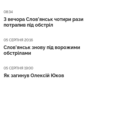
Дата публікації
08:34
З вечора Слов’янськ чотири рази
потрапив під обстріл
Дата публікації
05 СЕРПНЯ 20:16
Слов’янськ знову під ворожими
обстрілами
Дата публікації
05 СЕРПНЯ 19:00
Як загинув Олексій Юков