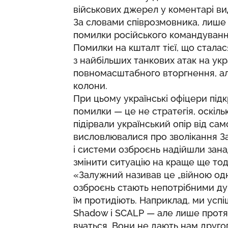
військових джерел у коментарі в
За словами співрозмовника, лише у
помилки російського командуванн
Помилки на кшталт тієї, що сталас
з найбільших танкових атак на укра
повномасштабного вторгнення, ал
колони.
При цьому українські офіцери під
помилки — це не стратегія, оскільк
підірвали український опір від са
висловлювалися про зволікання З
і системи озброєнь надійшли занад
змінити ситуацію на краще ще тоді
«Залужний називав це „війною одн
озброєнь стають непотрібними д
їм протидіють. Наприклад, ми усп
Shadow і SCALP — але лише протяг
вчаться. Вони не дають нам другог