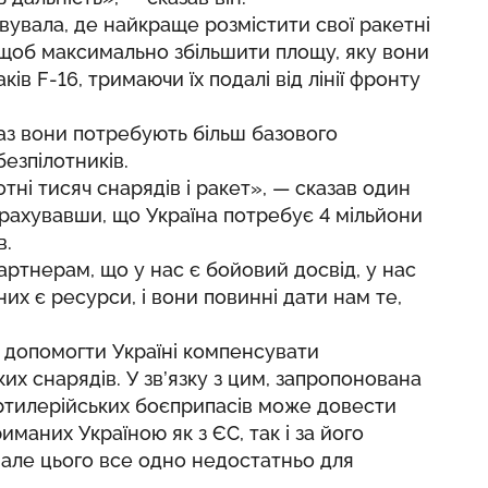
вувала, де найкраще розмістити свої ракетні
 щоб максимально збільшити площу, яку вони
ів F-16, тримаючи їх подалі від лінії фронту
раз вони потребують більш базового
езпілотників.
отні тисяч снарядів і ракет», — сказав один
підрахувавши, що Україна потребує 4 мільйони
в.
артнерам, що у нас є бойовий досвід, у нас
 них є ресурси, і вони повинні дати нам те,
я допомогти Україні компенсувати
их снарядів. У зв’язку з цим, запропонована
артилерійських боєприпасів може довести
риманих Україною як з ЄС, так і за його
, але цього все одно недостатньо для