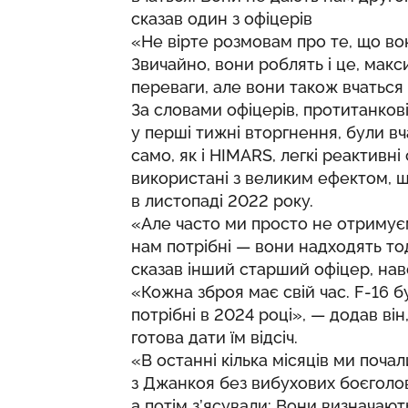
сказав один з офіцерів
«Не вірте розмовам про те, що во
Звичайно, вони роблять і це, мак
переваги, але вони також вчаться
За словами офіцерів, протитанков
у перші тижні вторгнення, були вч
само, як і HIMARS, легкі реактивні
використані з великим ефектом, щ
в листопаді 2022 року.
«Але часто ми просто не отримує
нам потрібні — вони надходять то
сказав інший старший офіцер, нав
«Кожна зброя має свій час. F-16 б
потрібні в 2024 році», — додав ві
готова дати їм відсіч.
«В останні кілька місяців ми почал
з Джанкоя без вибухових боєголов
а потім з’ясували: Вони визначають