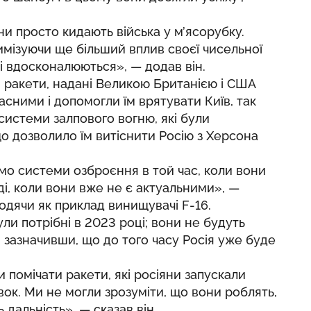
ни просто кидають війська у м’ясорубку.
симізуючи ще більший вплив своєї чисельної
 і вдосконалюються», — додав він.
і ракети, надані Великою Британією і США
асними і допомогли їм врятувати Київ, так
 системи залпового вогню, які були
о дозволило їм витіснити Росію з Херсона
мо системи озброєння в той час, коли вони
ді, коли вони вже не є актуальними», —
одячи як приклад винищувачі F-16.
ули потрібні в 2023 році; вони не будуть
н, зазначивши, що до того часу Росія уже буде
и помічати ракети, які росіяни запускали
ок. Ми не могли зрозуміти, що вони роблять,
 дальність», — сказав він.