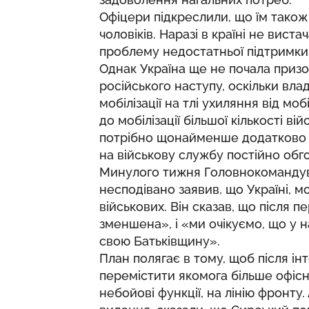
Офіцери підкреслили, що їм також
чоловіків. Наразі в країні не вист
проблему недостатньої підтримки 
Однак Україна ще не почала призо
російського наступу, оскільки вл
мобілізації на тлі ухиляння від моб
до мобілізації більшої кількості ві
потрібно щонайменше додатково 50
на військову службу постійно обг
Минулого тижня Головнокомандув
несподівано заявив, що Україні, м
військових. Він сказав, що після 
зменшена», і «ми очікуємо, що у 
свою Батьківщину».
План полягає в тому, щоб після ін
перемістити якомога більше офісн
небойові функції, на лінію фронту