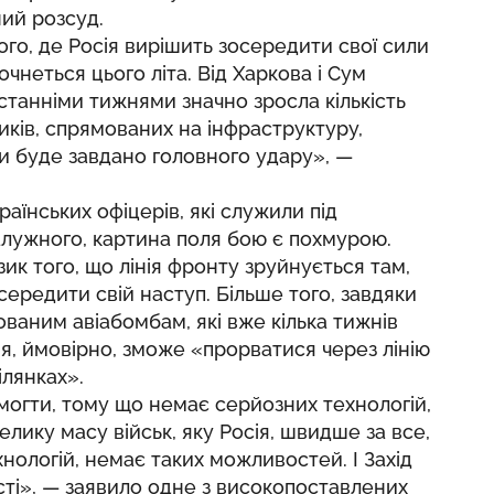
ий розсуд.
того, де Росія вирішить зосередити свої сили
почнеться цього літа. Від Харкова і Сум
 останніми тижнями значно зросла кількість
ників, спрямованих на інфраструктуру,
и буде завдано головного удару», —
аїнських офіцерів, які служили під
алужного, картина поля бою є похмурою.
ик того, що лінія фронту зруйнується там,
середити свій наступ. Більше того, завдяки
ованим авіабомбам, які вже кілька тижнів
сія, ймовірно, зможе «прорватися через лінію
ілянках».
могти, тому що немає серйозних технологій,
елику масу військ, яку Росія, швидше за все,
хнологій, немає таких можливостей. І Захід
ості», — заявило одне з високопоставлених