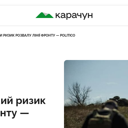
КАРАЧУН
Й РИЗИК РОЗВАЛУ ЛІНІЇ ФРОНТУ — POLITICO
ть переглядів
кий ризик
онту —