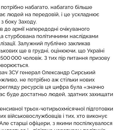
 потрібно набагато, набагато більше
ачає людей на передовій, і це ускладнює
з боку Заходу.
в до армії напередодні очікуваного
ада стурбована політичними наслідками
ілізації. Залужний публічно закликав
йськових ще в грудні, оцінюючи, що Україні
0 000 чоловік. З тих пір питання призову
оворюється.
ач ЗСУ генерал Олександр Сирський
ожливо, не потрібно аж стільки нових
перегляду ресурсів ця цифра була «значно
нас буде достатньо людей, здатних захищати
тенсивної трьох-чотирьохмісячної підготовки
их військовослужбовців і тих, хто виконує
. Але старші офіцери, з якими поспілкувалося