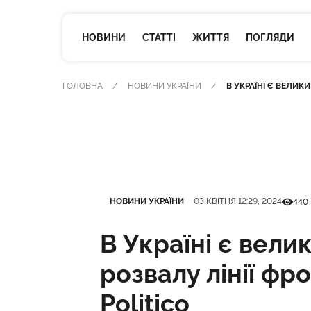
НОВИНИ
СТАТТІ
ЖИТТЯ
ПОГЛЯДИ
ГОЛОВНА
НОВИНИ УКРАЇНИ
В УКРАЇНІ Є ВЕЛИКИ
Категорія
Дата публікації
Кількіс
НОВИНИ УКРАЇНИ
03 КВІТНЯ 12:29, 2024
440
В Україні є вели
розвалу лінії фр
Politico