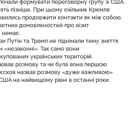
 почали формувати переговорну групу зі США.
сять пізніше. При цьому очільник Кремля
вились продовжити контакти як між собою,
нкретних домовленостей про візит
 немає.
ви Путін та Трамп не піднімали тему зняття
ни «незаконні». Так само вони
купованих українських територій.
ціював розмову та чи була вона першою
к Пєсков назвав розмову «дуже важливою»
а США на найвищому рівні в останні роки.