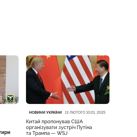
Категорія
Дата публікації
Категорі
Дата пуб
НОВИНИ УКРАЇНИ
НОВИНИ 
13 ЛЮТОГО 10:01, 2025
Китай пропонував США
Трамп в
організувати зустріч Путіна
укласти
тири
та Трампа — WSJ