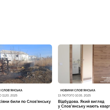
ія
блікації
Категорія
Дата публікації
 СЛОВʼЯНСЬКА
НОВИНИ СЛОВʼЯНСЬКА
 11:20, 2025
13 ЛЮТОГО 10:35, 2025
іяни били по Слов'янську
Відбудова. Який вигляд
у Слов’янську мають квар