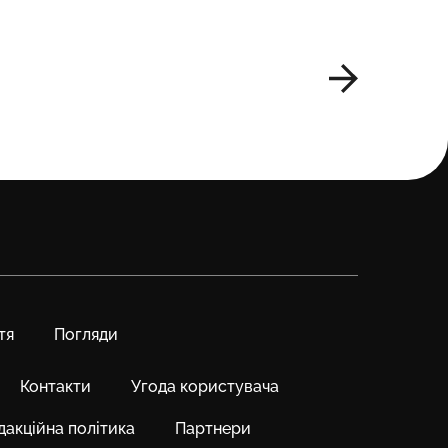
тя
Погляди
Контакти
Угода користувача
дакційна політика
Партнери