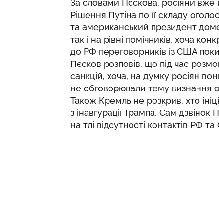
За словами Пєскова, росіяни вже
Рішення Путіна по її складу оголо
та американський президент домо
так і на рівні помічників, хоча ко
до РФ переговорників із США поки
Пєсков розповів, що під час розмо
санкцій, хоча, на думку росіян во
не обговорювали тему визнання о
Також Кремль не розкрив, хто іні
з інавгурації Трампа. Сам дзвіно
на тлі відсутності контактів РФ т