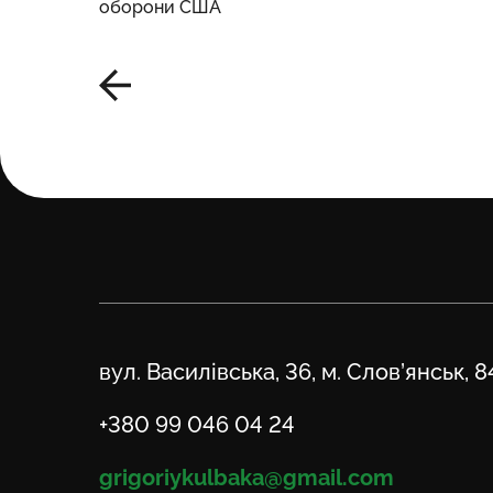
оборони США
Адреса
вул. Василівська, 36, м. Слов’янськ, 
Телефон
+380 99 046 04 24
Email
grigoriykulbaka@gmail.com