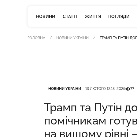
НОВИНИ
СТАТТІ
ЖИТТЯ
ПОГЛЯДИ
ГОЛОВНА
НОВИНИ УКРАЇНИ
ТРАМП ТА ПУТІН ДО
Категорія
Дата публікації
Кількі
НОВИНИ УКРАЇНИ
13 ЛЮТОГО 12:18, 2025
77
Трамп та Путін д
помічникам готув
на вищому рівні 