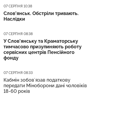
Дата публікації
07 СЕРПНЯ 10:38
Слов’янськ. Обстріли тривають.
Наслідки
Дата публікації
07 СЕРПНЯ 08:38
У Слов’янську та Краматорську
тимчасово призупиняють роботу
сервісних центрів Пенсійного
фонду
Дата публікації
07 СЕРПНЯ 08:33
Кабмін зобовʼязав податкову
передати Міноборони дані чоловіків
18-60 років