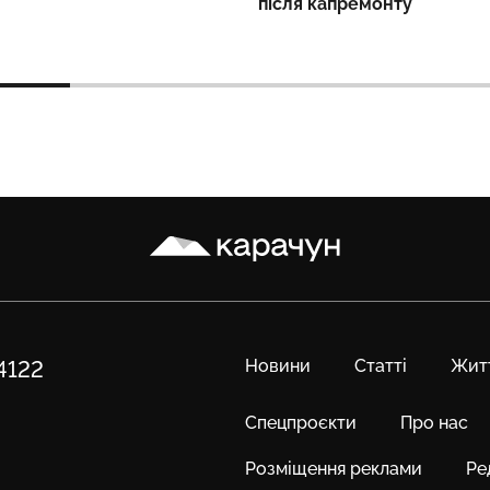
після капремонту
Карачун
Новини
Статті
Жит
84122
Спецпроєкти
Про нас
Розміщення реклами
Ре