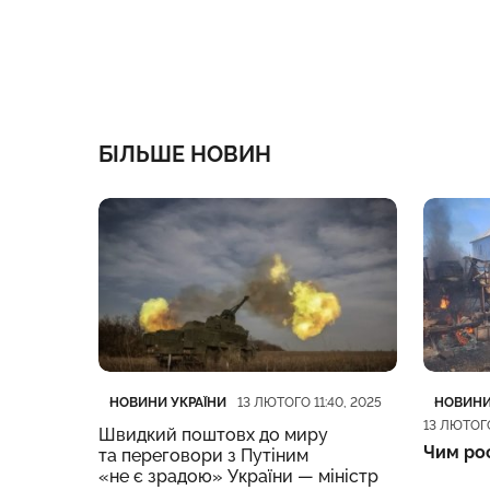
БІЛЬШЕ НОВИН
Категорія
Дата публікації
Категор
Дата пу
НОВИНИ УКРАЇНИ
НОВИНИ
13 ЛЮТОГО 11:40, 2025
13 ЛЮТОГО
Швидкий поштовх до миру
ську
Чим рос
та переговори з Путіним
жа:
«не є зрадою» України — міністр