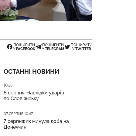
ПОШИРИТИ
ПОШИРИТИ
ПОШИРИТИ
У
FACEBOOK
У
TELEGRAM
У
TWITTER
ОСТАННІ НОВИНИ
Дата публікації
10:28
8 серпня. Наслідки ударів
по Слов’янську
Дата публікації
07 СЕРПНЯ 10:47
7 серпня: як минула доба на
Донеччині