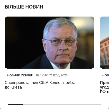
БІЛЬШЕ НОВИН
Категорія
Дата публікації
Кате
Дата
НОВИНИ УКРАЇНИ
НОВ
19 ЛЮТОГО 12:16, 2025
Спецпредставник США Келлог приїхав
Прип
до Києва
угод
РФ 