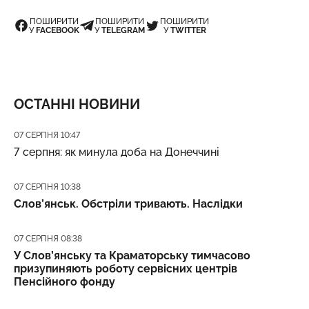
ПОШИРИТИ
ПОШИРИТИ
ПОШИРИТИ
У
FACEBOOK
У
TELEGRAM
У
TWITTER
ОСТАННІ НОВИНИ
Дата публікації
07 СЕРПНЯ 10:47
7 серпня: як минула доба на Донеччині
Дата публікації
07 СЕРПНЯ 10:38
Слов’янськ. Обстріли тривають. Наслідки
Дата публікації
07 СЕРПНЯ 08:38
У Слов’янську та Краматорську тимчасово
призупиняють роботу сервісних центрів
Пенсійного фонду