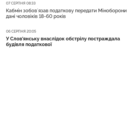
Дата публікації
07 СЕРПНЯ 08:33
Кабмін зобовʼязав податкову передати Міноборони
дані чоловіків 18-60 років
Дата публікації
06 СЕРПНЯ 20:05
У Слов'янську внаслідок обстрілу постраждала
будівля податкової