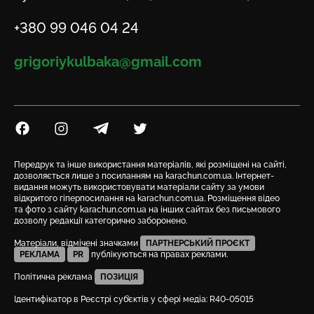
Телефон
+380 99 046 04 24
Email
grigoriykulbaka@gmail.com
Посилання на Facebook
Посилання на Instagram
Посилання на Telegram
Посилання на Twitter
Передрук та інше використання матеріалів, які розміщені на сайті,
дозволяється лише з посиланням на karachun.com.ua. Інтернет-
видання можуть використовувати матеріали сайту за умови
відкритого гіперпосилання на karachun.com.ua. Розміщення відео
та фото з сайту karachun.com.ua на інших сайтах без письмового
дозволу редакції категорично заборонено.
Матеріали, відмічені значками
ПАРТНЕРСЬКИЙ ПРОЄКТ
РЕКЛАМА
PR
публікуються на правах реклами.
Політична реклама
ПОЗИЦІЯ
Ідентифікатор в Реєстрі суб’єктів у сфері медіа: R40-05015