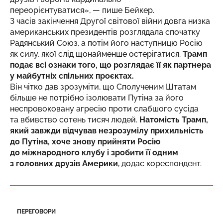
переорієнтуватися», — пише Бейкер.
З часів закінчення Другої світової війни довга низка
американських президентів розглядала спочатку
Радянський Союз, а потім його наступницю Росію
як силу, якої слід щонайменше остерігатися.
Трамп
подає всі ознаки того, що розглядає її як партнера
у майбутніх спільних проєктах.
Він чітко дав зрозуміти, що Сполученим Штатам
більше не потрібно ізолювати Путіна за його
неспровоковану агресію проти слабшого сусіда
та вбивство сотень тисяч людей.
Натомість Трамп,
який завжди відчував незрозумілу прихильність
до Путіна, хоче знову прийняти Росію
до міжнародного клубу і зробити її одним
з головних друзів Америки
, додає кореспондент.
ПЕРЕГОВОРИ