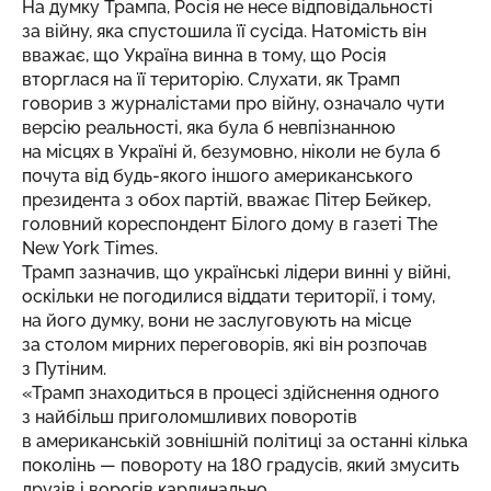
На думку Трампа, Росія не несе відповідальності
за війну, яка спустошила її сусіда. Натомість він
вважає, що Україна винна в тому, що Росія
вторглася на її територію. Слухати, як Трамп
говорив з журналістами про війну, означало чути
версію реальності, яка була б невпізнанною
на місцях в Україні й, безумовно, ніколи не була б
почута від будь-якого іншого американського
президента з обох партій,
вважає
Пітер Бейкер,
головний кореспондент Білого дому в газеті The
New York Times.
Трамп зазначив, що українські лідери винні у війні,
оскільки не погодилися віддати території, і тому,
на його думку, вони не заслуговують на місце
за столом мирних переговорів, які він розпочав
з Путіним.
«Трамп знаходиться в процесі здійснення одного
з найбільш приголомшливих поворотів
в американській зовнішній політиці за останні кілька
поколінь — повороту на 180 градусів, який змусить
друзів і ворогів кардинально