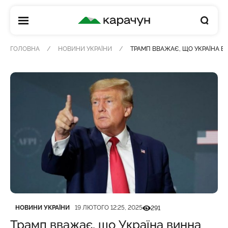
КАРАЧУН
ГОЛОВНА
НОВИНИ УКРАЇНИ
ТРАМП ВВАЖАЄ, ЩО УКРАЇНА В
Категорія
Дата публікації
Кількість переглядів
НОВИНИ УКРАЇНИ
19 ЛЮТОГО 12:25, 2025
291
Трамп вважає, що Україна винна