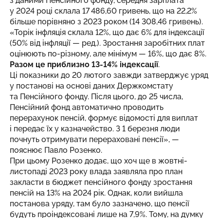
з даними Пенсійного фонду, середня зарплата
у 2024 році склала 17 486,60 гривень, що на 22,2%
більше порівняно з 2023 роком (14 308,46 гривень).
«Торік інфляція склала 12%, що дає 6% для індексації
(50% від інфляції — ред.). Зростання заробітних плат
оцінюють по-різному, але мінімум — 16%, що дає 8%.
Разом це приблизно 13-14% індексації
.
Ці показники до 20 лютого завжди затверджує уряд
у постанові на основі даних Держкомстату
та Пенсійного фонду. Після цього, до 25 числа,
Пенсійний фонд автоматично проводить
перерахунок пенсій, формує відомості для виплат
і передає їх у казначейство. З 1 березня люди
почнуть отримувати перераховані пенсії», —
пояснює Павло Розенко.
При цьому Розенко додає, що хоч ще в жовтні-
листопаді 2023 року влада заявляла про план
закласти в бюджет пенсійного фонду зростання
пенсій на 13% на 2024 рік. Однак, коли вийшла
постанова уряду, там було зазначено, що пенсії
будуть проіндексовані лише на 7,9%. Тому, на думку