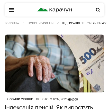
КАРАЧУН
ГОЛОВНА
НОВИНИ УКРАЇНИ
ІНДЕКСАЦІЯ ПЕНСІЙ. ЯК ВИРОС
Категорія
Дата публікації
Кількість переглядів
НОВИНИ УКРАЇНИ
19 ЛЮТОГО 12:37, 2025
1669
Індексація пенсій. Як виростуть