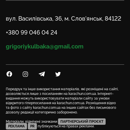
Адреса
вул. Василівська, 36, м. Слов’янськ, 84122
Телефон
+380 99 046 04 24
Email
grigoriykulbaka@gmail.com
Посилання на Facebook
Посилання на Instagram
Посилання на Telegram
Посилання на Twitter
Передрук та інше використання матеріалів, які розміщені на сайті,
дозволяється лише з посиланням на karachun.com.ua. Інтернет-
видання можуть використовувати матеріали сайту за умови
відкритого гіперпосилання на karachun.com.ua. Розміщення відео
та фото з сайту karachun.com.ua на інших сайтах без письмового
дозволу редакції категорично заборонено.
Матеріали, відмічені значками
ПАРТНЕРСЬКИЙ ПРОЄКТ
РЕКЛАМА
PR
публікуються на правах реклами.