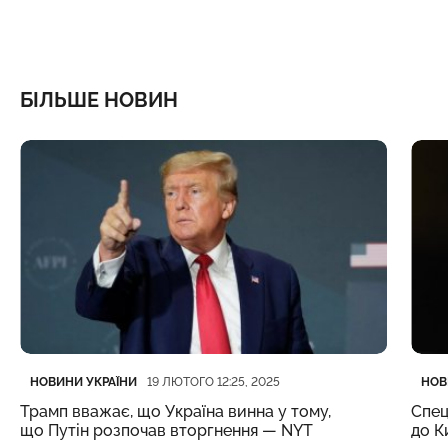
БІЛЬШЕ НОВИН
Категорія
Дата публікації
Кате
Дата
НОВИНИ УКРАЇНИ
НОВ
19 ЛЮТОГО 12:25, 2025
Трамп вважає, що Україна винна у тому,
Спец
що Путін розпочав вторгнення — NYT
до К