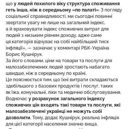
що
у людей похилого віку структура споживання
геть інша, ніж в середньому «по палаті»
. З погляду
соціальної справедливості, ми сьогодні повинні
звертати увагу не лише на загальний індекс,
а й враховувати індекс споживчих витрат для
людей з низьким рівнем доходу, адже саме
ця категорія відчуває на собі найбільший тиск
інфляції», — зазначає у коментарі РБК-Україна
Борис Кушнірук.
За його словами, ціни на товари та послуги для
малозабезпечених людей зростають набагато
швидше, ніж в середньому по країні.
Це пояснюється тим, що їхні витрати складаються
здебільшого з базових продуктів і послуг, таких
як їжа, комунальні, ліки та медичне обслуговування.
Водночас
у розрахунок загального індексу
споживчих цін входять такі товари та послуги, які
малозабезпечені українці не можуть собі
дозволити
. Тому, додає Кушнірук, реальна інфляція
для цієї категорії населення значно вища.