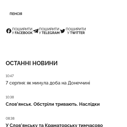
ПЕНСІЯ
ПОШИРИТИ
ПОШИРИТИ
ПОШИРИТИ
У
FACEBOOK
У
TELEGRAM
У
TWITTER
ОСТАННІ НОВИНИ
Дата публікації
10:47
7 серпня: як минула доба на Донеччині
Дата публікації
10:38
Слов’янськ. Обстріли тривають. Наслідки
Дата публікації
08:38
У Слов’янську та Краматорську тимчасово