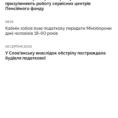
призупиняють роботу сервісних центрів
Пенсійного фонду
Дата публікації
08:33
Кабмін зобовʼязав податкову передати Міноборони
дані чоловіків 18-60 років
Дата публікації
06 СЕРПНЯ 20:05
У Слов'янську внаслідок обстрілу постраждала
будівля податкової