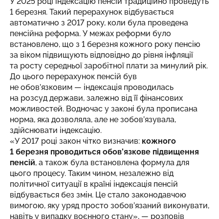
У 2025 році індексацію пенсій традиційно проведуть
1 березня. Такий перерахунок відбувається
автоматично з 2017 року, коли була проведена
пенсійна реформа. У межах реформи було
встановлено, що з 1 березня кожного року пенсію
за віком підвищують відповідно до рівня інфляції
та росту середньої заробітної плати за минулий рік.
До цього перерахунок пенсій був
не обов’язковим — індексація проводилась
на розсуд держави, залежно від її фінансових
можливостей. Водночас у законі була прописана
норма, яка дозволяла, але не зобов’язувала,
здійснювати індексацію.
«У 2017 році закон чітко визначив:
кожного
1 березня проводиться обов’язкове підвищення
пенсій
, а також була встановлена формула для
цього процесу. Таким чином, незалежно від
політичної ситуації в країні індексація пенсій
відбувається без змін. Це стало законодавчою
вимогою, яку уряд просто зобов’язаний виконувати,
навіть у випадку воєнного стану», — розповів