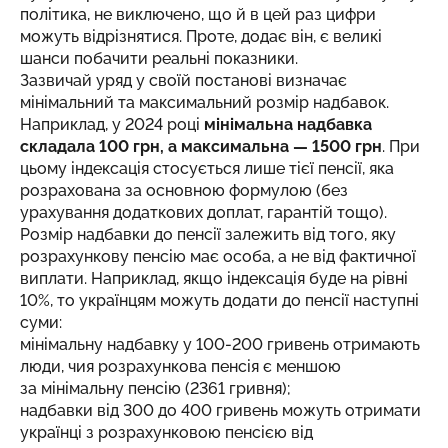
політика, не виключено, що й в цей раз цифри
можуть відрізнятися. Проте, додає він, є великі
шанси побачити реальні показники.
Зазвичай уряд у своїй постанові визначає
мінімальний та максимальний розмір надбавок.
Наприклад, у 2024 році
мінімальна надбавка
складала 100 грн, а максимальна — 1500 грн
. При
цьому індексація стосується лише тієї пенсії, яка
розрахована за основною формулою (без
урахування додаткових доплат, гарантій тощо).
Розмір надбавки до пенсії залежить від того, яку
розрахункову пенсію має особа, а не від фактичної
виплати. Наприклад, якщо індексація буде на рівні
10%, то українцям можуть додати до пенсії наступні
суми:
мінімальну надбавку у 100-200 гривень отримають
люди, чия розрахункова пенсія є меншою
за мінімальну пенсію (2361 гривня);
надбавки від 300 до 400 гривень можуть отримати
українці з розрахунковою пенсією від