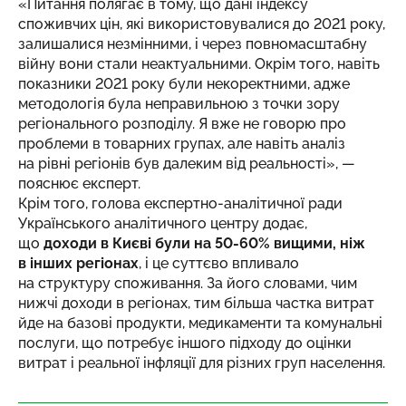
«Питання полягає в тому, що дані індексу
споживчих цін, які використовувалися до 2021 року,
залишалися незмінними, і через повномасштабну
війну вони стали неактуальними. Окрім того, навіть
показники 2021 року були некоректними, адже
методологія була неправильною з точки зору
регіонального розподілу. Я вже не говорю про
проблеми в товарних групах, але навіть аналіз
на рівні регіонів був далеким від реальності», —
пояснює експерт.
Крім того, голова експертно-аналітичної ради
Українського аналітичного центру додає,
що
доходи в Києві були на 50-60% вищими, ніж
в інших регіонах
, і це суттєво впливало
на структуру споживання. За його словами, чим
нижчі доходи в регіонах, тим більша частка витрат
йде на базові продукти, медикаменти та комунальні
послуги, що потребує іншого підходу до оцінки
витрат і реальної інфляції для різних груп населення.