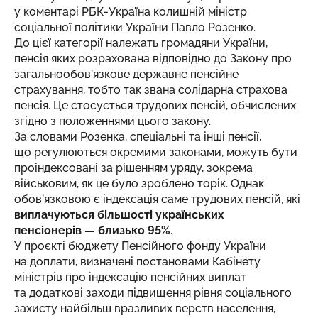
у коментарі РБК-Україна колишній міністр
соціальної політики України Павло Розенко.
До цієї категорії належать громадяни України,
пенсія яких розрахована відповідно до Закону про
загальнообов’язкове державне пенсійне
страхування, тобто так звана солідарна страхова
пенсія. Це стосується трудових пенсій, обчислених
згідно з положеннями цього закону.
За словами Розенка, спеціальні та інші пенсії,
що регулюються окремими законами, можуть бути
проіндексовані за рішенням уряду, зокрема
військовим, як це було зроблено торік. Однак
обов’язковою є індексація саме трудових пенсій, які
виплачуються більшості українських
пенсіонерів — близько 95%
.
У проєкті бюджету Пенсійного фонду України
на доплати, визначені постановами Кабінету
міністрів про індексацію пенсійних виплат
та додаткові заходи підвищення рівня соціального
захисту найбільш вразливих верств населення,