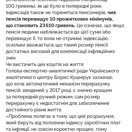
100 гривень), як це було в попередні роки.
Індексація також не торкнеться пенсіонерів,
чия
пенсія перевищує 10 прожиткових мінімумів,
що становить 23 610 гривень
. Це означає, що якщо
пенсія людини наближається до цієї суми або
перевищує її, то вона не отримає індексацію,
оскільки вважається, що такий розмір пенсії
достатньо високий для компенсації інфляційних
змін.
Чи вистачить цих коштів на життя
Голова експертно-аналітичної ради Українського
аналітичного центру Борис Кушнірук зазначає,
що хоча автоматичний механізм перерахунку
пенсій, введений у 2017 році, є значно кращим
за попередній ручний режим, сам розмір
перерахунку є недостатнім для забезпечення
достойного рівня життя.
«Проблема полягає в тому, що цей розрахунок,
який беруть від половини індексу заробітних плат
та інфляції, не зовсім коректно працює, тому