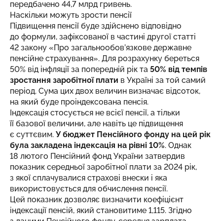
передбачено 44,7 млрд гривень.
Наскільки можуть зрости пенсії
Підвищення пенсії буде здійснено відповідно
до формули, зафіксованої в частині другої статті
42 закону «Про загальнообов’язкове державне
пенсійне страхування». Для розрахунку береться
50% від інфляції за попередній рік та
50% від темпів
зростання заробітної плати
в Україні за той самий
період. Сума цих двох величин визначає відсоток,
на який буде проіндексована пенсія.
Індексація стосується не всієї пенсії, а тільки
її базової величини, але навіть це підвищення
є суттєвим.
У бюджет Пенсійного фонду на цей рік
була закладена індексація на рівні 10%
. Однак
18 лютого Пенсійний фонд України затвердив
показник середньої заробітної плати за 2024 рік,
з якої сплачувалися страхові внески і яка
використовується для обчислення пенсії.
Цей показник дозволяє визначити коефіцієнт
індексації пенсій, який становитиме 1,115. Згідно