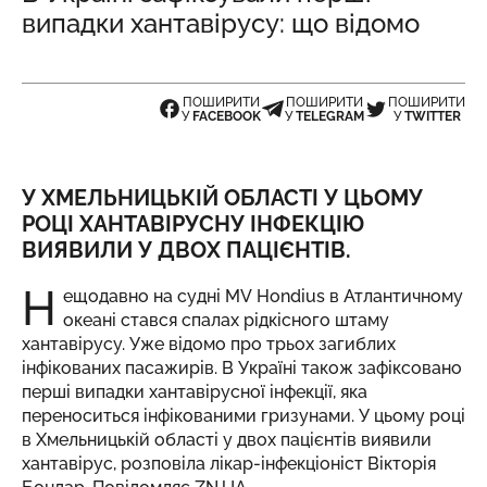
випадки хантавірусу: що відомо
ПОШИРИТИ
ПОШИРИТИ
ПОШИРИТИ
У
FACEBOOK
У
TELEGRAM
У
TWITTER
У ХМЕЛЬНИЦЬКІЙ ОБЛАСТІ У ЦЬОМУ
РОЦІ ХАНТАВІРУСНУ ІНФЕКЦІЮ
ВИЯВИЛИ У ДВОХ ПАЦІЄНТІВ.
Н
ещодавно на судні MV Hondius в Атлантичному
океані стався спалах рідкісного штаму
хантавірусу. Уже відомо про трьох загиблих
інфікованих пасажирів. В Україні також зафіксовано
перші випадки хантавірусної інфекції, яка
переноситься інфікованими гризунами. У цьому році
в Хмельницькій області у двох пацієнтів виявили
хантавірус, розповіла лікар-інфекціоніст Вікторія