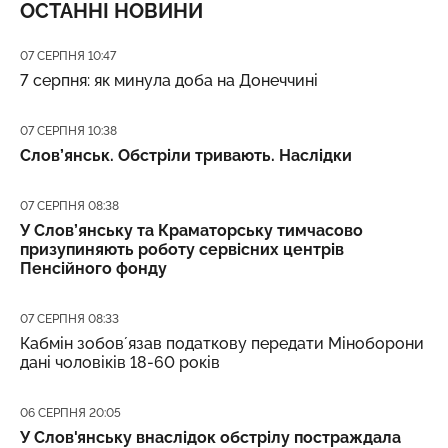
ОСТАННІ НОВИНИ
Дата публікації
07 СЕРПНЯ 10:47
7 серпня: як минула доба на Донеччині
Дата публікації
07 СЕРПНЯ 10:38
Слов’янськ. Обстріли тривають. Наслідки
Дата публікації
07 СЕРПНЯ 08:38
У Слов’янську та Краматорську тимчасово
призупиняють роботу сервісних центрів
Пенсійного фонду
Дата публікації
07 СЕРПНЯ 08:33
Кабмін зобовʼязав податкову передати Міноборони
дані чоловіків 18-60 років
Дата публікації
06 СЕРПНЯ 20:05
У Слов'янську внаслідок обстрілу постраждала