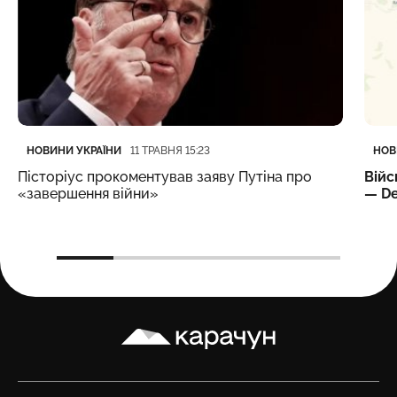
Категорія
Дата публікації
Кате
Дата
НОВИНИ УКРАЇНИ
НОВ
11 ТРАВНЯ 15:23
Пісторіус прокоментував заяву Путіна про
Війс
«завершення війни»
— De
Карачун