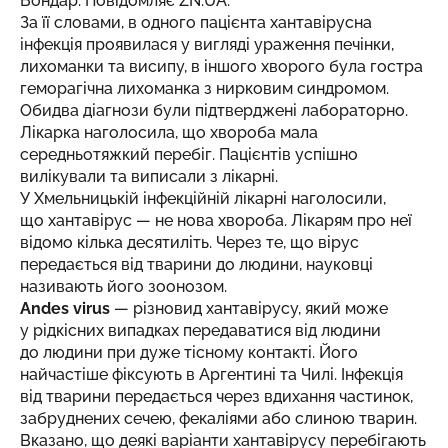
Бондар. Повідомляє
ZN.UA
.
За її словами, в одного пацієнта хантавірусна
інфекція проявилася у вигляді ураження печінки,
лихоманки та висипу, в іншого хворого була гостра
геморагічна лихоманка з нирковим синдромом.
Обидва діагнози були підтверджені лабораторно.
Лікарка наголосила, що хвороба мала
середньотяжкий перебіг. Пацієнтів успішно
вилікували та виписали з лікарні.
У Хмельницькій інфекційній лікарні наголосили,
що хантавірус — не нова хвороба. Лікарям про неї
відомо кілька десятиліть. Через те, що вірус
передається від тварини до людини, науковці
називають його зоонозом.
Andes virus
— різновид хантавірусу, який може
у рідкісних випадках передаватися від людини
до людини при дуже тісному контакті. Його
найчастіше фіксують в Аргентині та Чилі. Інфекція
від тварини передається через вдихання частинок,
забруднених сечею, фекаліями або слиною тварин.
Вказано, що деякі варіанти хантавірусу перебігають