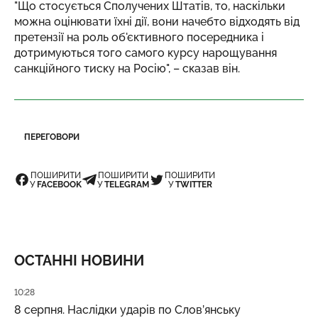
"Що стосується Сполучених Штатів, то, наскільки
можна оцінювати їхні дії, вони начебто відходять від
претензії на роль об'єктивного посередника і
дотримуються того самого курсу нарощування
санкційного тиску на Росію", – сказав він.
ПЕРЕГОВОРИ
ПОШИРИТИ
ПОШИРИТИ
ПОШИРИТИ
У
FACEBOOK
У
TELEGRAM
У
TWITTER
ОСТАННІ НОВИНИ
Дата публікації
10:28
8 серпня. Наслідки ударів по Слов’янську