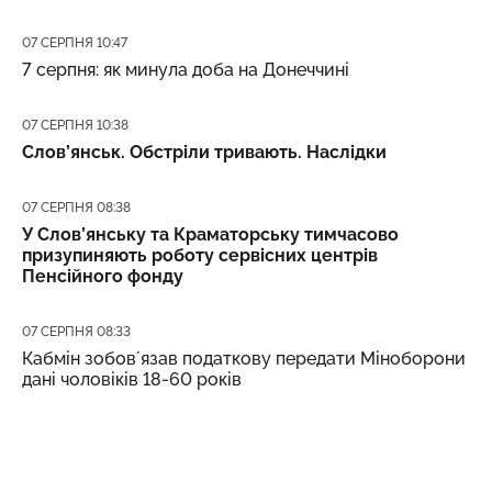
Дата публікації
07 СЕРПНЯ 10:47
7 серпня: як минула доба на Донеччині
Дата публікації
07 СЕРПНЯ 10:38
Слов’янськ. Обстріли тривають. Наслідки
Дата публікації
07 СЕРПНЯ 08:38
У Слов’янську та Краматорську тимчасово
призупиняють роботу сервісних центрів
Пенсійного фонду
Дата публікації
07 СЕРПНЯ 08:33
Кабмін зобовʼязав податкову передати Міноборони
дані чоловіків 18-60 років