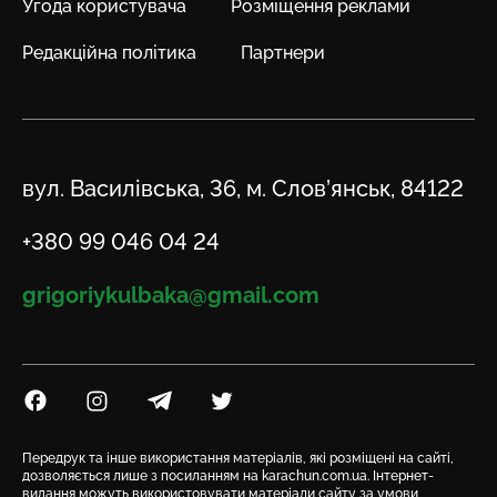
Угода користувача
Розміщення реклами
Редакційна політика
Партнери
Адреса
вул. Василівська, 36, м. Слов’янськ, 84122
Телефон
+380 99 046 04 24
Email
grigoriykulbaka@gmail.com
Посилання на Facebook
Посилання на Instagram
Посилання на Telegram
Посилання на Twitter
Передрук та інше використання матеріалів, які розміщені на сайті,
дозволяється лише з посиланням на karachun.com.ua. Інтернет-
видання можуть використовувати матеріали сайту за умови