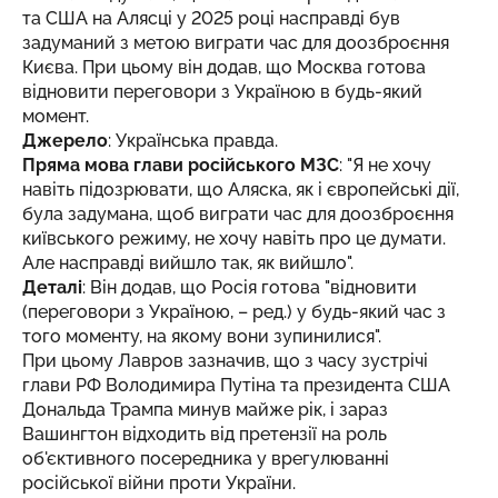
та США на Алясці у 2025 році насправді був
задуманий з метою виграти час для доозброєння
Києва. При цьому він додав, що Москва готова
відновити переговори з Україною в будь-який
момент.
Джерело
:
Українська правда
.
Пряма мова глави російського МЗС
: "Я не хочу
навіть підозрювати, що Аляска, як і європейські дії,
була задумана, щоб виграти час для доозброєння
київського режиму, не хочу навіть про це думати.
Але насправді вийшло так, як вийшло".
Деталі
: Він додав, що Росія готова "відновити
(переговори з Україною, – ред.) у будь-який час з
того моменту, на якому вони зупинилися".
При цьому Лавров зазначив, що з часу зустрічі
глави РФ Володимира Путіна та президента США
Дональда Трампа минув майже рік, і зараз
Вашингтон відходить від претензії на роль
об'єктивного посередника у врегулюванні
російської війни проти України.