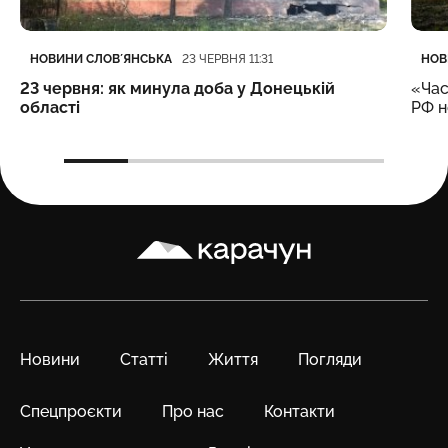
Категорія
Дата публікації
Кате
Дата
НОВИНИ СЛОВʼЯНСЬКА
НОВ
23 ЧЕРВНЯ 11:31
23 червня: як минула доба у Донецькій
«Час
області
РФ н
Карачун
Новини
Статті
Життя
Погляди
Спецпроєкти
Про нас
Контакти