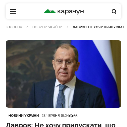
КАРАЧУН
ГОЛОВНА
НОВИНИ УКРАЇНИ
ЛАВРОВ: НЕ ХОЧУ ПРИПУСКАТИ
Категорія
Дата публікації
Кількість переглядів
НОВИНИ УКРАЇНИ
23 ЧЕРВНЯ 15:04
66
Лавров: Не хочу припускати, що