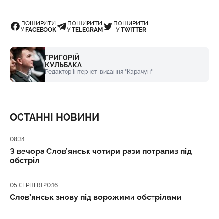
ПОШИРИТИ
ПОШИРИТИ
ПОШИРИТИ
У
FACEBOOK
У
TELEGRAM
У
TWITTER
ГРИГОРІЙ
КУЛЬБАКА
Редактор інтернет-видання "Карачун"
ОСТАННІ НОВИНИ
Дата публікації
08:34
З вечора Слов’янськ чотири рази потрапив під
обстріл
Дата публікації
05 СЕРПНЯ 20:16
Слов’янськ знову під ворожими обстрілами