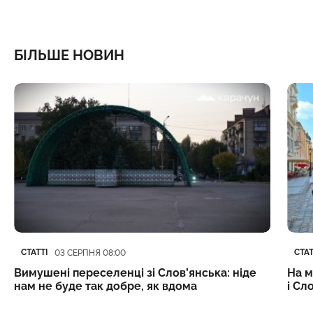
БІЛЬШЕ НОВИН
Категорія
Дата публікації
Кате
Дата
СТАТТІ
СТАТ
03 СЕРПНЯ 08:00
Вимушені переселенці зі Слов’янська: ніде
На м
нам не буде так добре, як вдома
і Сл