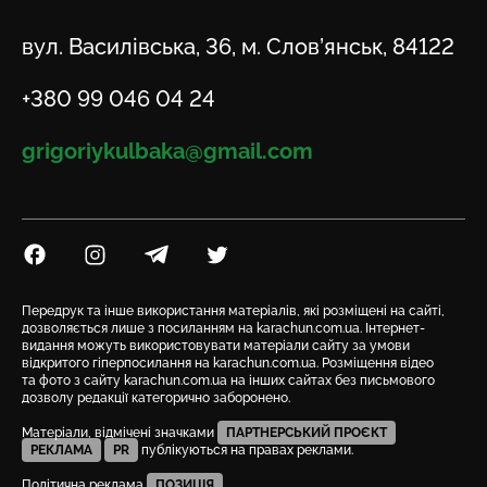
Адреса
вул. Василівська, 36, м. Слов’янськ, 84122
Телефон
+380 99 046 04 24
Email
grigoriykulbaka@gmail.com
Посилання на Facebook
Посилання на Instagram
Посилання на Telegram
Посилання на Twitter
Передрук та інше використання матеріалів, які розміщені на сайті,
дозволяється лише з посиланням на karachun.com.ua. Інтернет-
видання можуть використовувати матеріали сайту за умови
відкритого гіперпосилання на karachun.com.ua. Розміщення відео
та фото з сайту karachun.com.ua на інших сайтах без письмового
дозволу редакції категорично заборонено.
Матеріали, відмічені значками
ПАРТНЕРСЬКИЙ ПРОЄКТ
РЕКЛАМА
PR
публікуються на правах реклами.
Політична реклама
ПОЗИЦІЯ