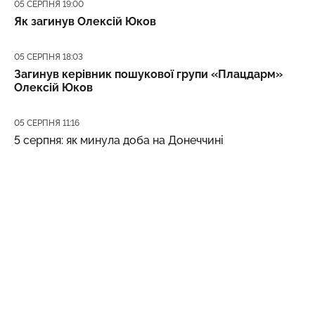
Дата публікації
05 СЕРПНЯ 19:00
Як загинув Олексій Юков
Дата публікації
05 СЕРПНЯ 18:03
Загинув керівник пошукової групи «Плацдарм»
Олексій Юков
Дата публікації
05 СЕРПНЯ 11:16
5 серпня: як минула доба на Донеччині