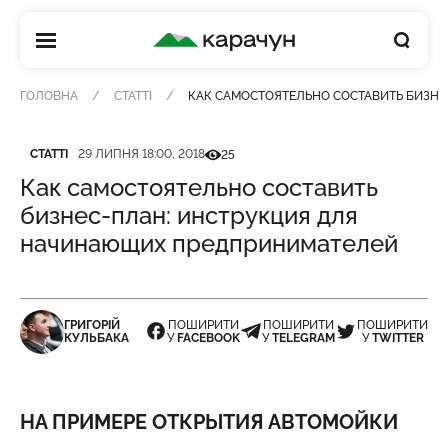
КАРАЧУН
ГОЛОВНА
СТАТТІ
КАК САМОСТОЯТЕЛЬНО СОСТАВИТЬ БИЗН
Категорія
Дата публікації
Кількість переглядів
СТАТТІ
29 ЛИПНЯ 18:00, 2018
25
Как самостоятельно составить
бизнес-план: инструкция для
начинающих предпринимателей
ГРИГОРІЙ
ПОШИРИТИ
ПОШИРИТИ
ПОШИРИТИ
КУЛЬБАКА
У
FACEBOOK
У
TELEGRAM
У
TWITTER
НА ПРИМЕРЕ ОТКРЫТИЯ АВТОМОЙКИ