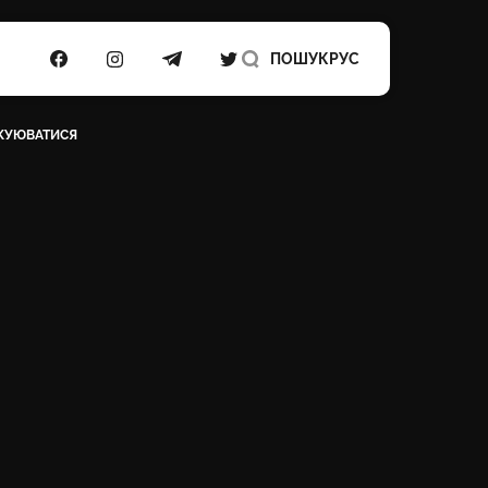
ПОСИЛАННЯ НА FACEBOOK
ПОСИЛАННЯ НА INSTAGRAM
ПОСИЛАННЯ НА TELEGRAM
ПОСИЛАННЯ НА TWITTER
ПОШУК
РУС
АКУЮВАТИСЯ