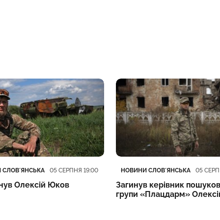
ія
блікації
Категорія
Дата публікації
 СЛОВʼЯНСЬКА
НОВИНИ СЛОВʼЯНСЬКА
05 СЕРПНЯ 19:00
05 СЕРП
инув Олексій Юков
Загинув керівник пошуков
групи «Плацдарм» Олексі