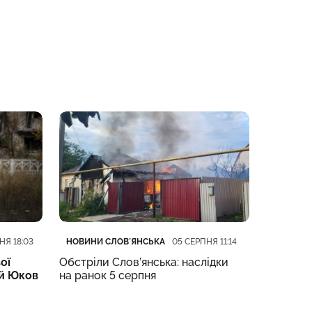
Категорія
Дата публікації
Категорі
Дата пуб
НОВИНИ СЛОВʼЯНСЬКА
НОВИНИ 
НЯ 18:03
05 СЕРПНЯ 11:14
ої
Обстріли Слов’янська: наслідки
Обстріл
й Юков
на ранок 5 серпня
не прип