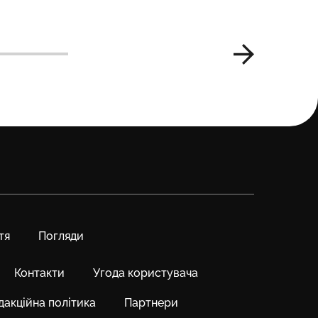
тя
Погляди
Контакти
Угода користувача
дакційна політика
Партнери