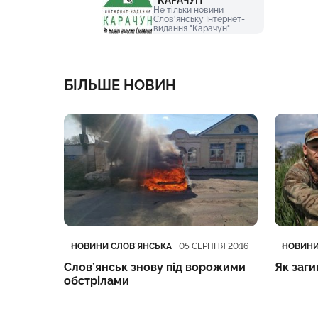
Не тільки новини
Слов'янську Інтернет-
видання "Карачун"
БІЛЬШЕ НОВИН
Категорія
Дата публікації
Категор
Дата пу
НОВИНИ СЛОВʼЯНСЬКА
НОВИНИ
ПНЯ 12:09
05 СЕРПНЯ 20:16
Слов’янськ знову під ворожими
Як заг
обстрілами