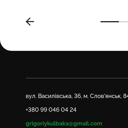
Адреса
вул. Василівська, 36, м. Слов’янськ, 
Телефон
+380 99 046 04 24
Email
grigoriykulbaka@gmail.com