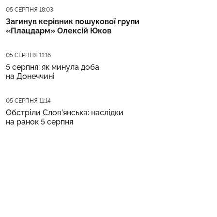
Дата публікації
05 СЕРПНЯ 18:03
Загинув керівник пошукової групи
«Плацдарм» Олексій Юков
Дата публікації
05 СЕРПНЯ 11:16
5 серпня: як минула доба
на Донеччині
Дата публікації
05 СЕРПНЯ 11:14
Обстріли Слов’янська: наслідки
на ранок 5 серпня