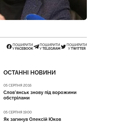
ПОШИРИТИ
ПОШИРИТИ
ПОШИРИТИ
У
FACEBOOK
У
TELEGRAM
У
TWITTER
ОСТАННІ НОВИНИ
Дата публікації
05 СЕРПНЯ 20:16
Слов’янськ знову під ворожими
обстрілами
Дата публікації
05 СЕРПНЯ 19:00
Як загинув Олексій Юков