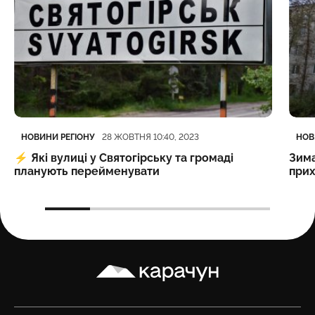
Категорія
Дата публікації
Кате
Дата
НОВИНИ РЕГІОНУ
НОВ
28 ЖОВТНЯ 10:40, 2023
⚡️
Які вулиці у Святогірську та громаді
Зима
планують перейменувати
прих
Карачун