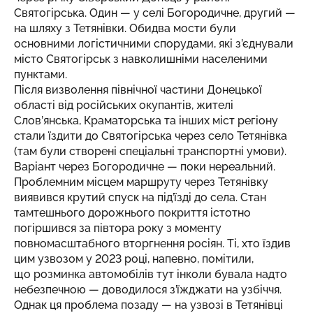
Святогірська. Один — у селі Богородичне, другий —
на шляху з Тетянівки. Обидва мости були
основними логістичними спорудами, які з’єднували
місто Святогірськ з навколишніми населеними
пунктами.
Після визволення північної частини Донецької
області від російських окупантів, жителі
Слов’янська, Краматорська та інших міст регіону
стали їздити до Святогірська через село Тетянівка
(там були створені спеціальні транспортні умови).
Варіант через Богородичне — поки нереальний.
Проблемним місцем маршруту через Тетянівку
виявився крутий спуск на під’їзді до села. Стан
тамтешнього дорожнього покриття істотно
погіршився за півтора року з моменту
повномасштабного вторгнення росіян. Ті, хто їздив
цим узвозом у 2023 році, напевно, помітили,
що розминка автомобілів тут інколи бувала надто
небезпечною — доводилося з’їжджати на узбіччя.
Однак ця проблема позаду — на узвозі в Тетянівці