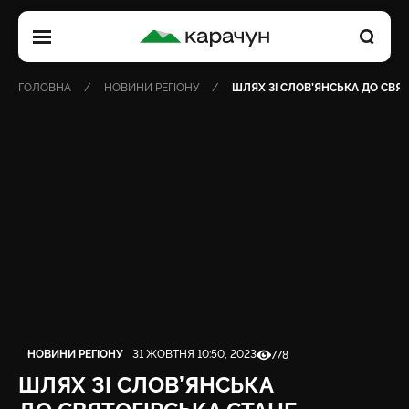
КАРАЧУН
ГОЛОВНА
НОВИНИ РЕГІОНУ
ШЛЯХ ЗІ СЛОВ’ЯНСЬКА ДО СВЯ
Категорія
Дата публікації
Кількість переглядів
НОВИНИ РЕГІОНУ
31 ЖОВТНЯ 10:50, 2023
778
ШЛЯХ ЗІ СЛОВ’ЯНСЬКА