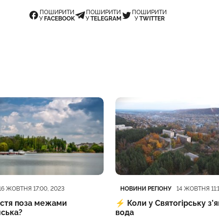
ПОШИРИТИ
ПОШИРИТИ
ПОШИРИТИ
У
FACEBOOK
У
TELEGRAM
У
TWITTER
ія
блікації
Категорія
Дата публікації
НОВИНИ РЕГІОНУ
16 ЖОВТНЯ 17:00, 2023
14 ЖОВТНЯ 11:1
астя поза межами
⚡️
Коли у Святогірську з’
нська?
вода