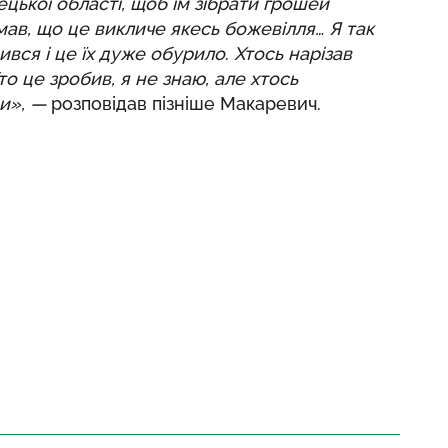
нецької області, щоб їм зібрати грошей
умав, що це викличе якесь божевілля… Я так
ився і це їх дуже обурило
.
Хтось нарізав
то це зробив, я не знаю, але хтось
ди», —
розповідав пізніше Макаревич.