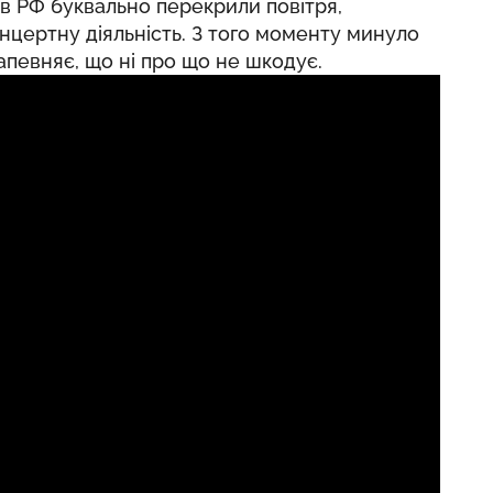
 в РФ буквально перекрили повітря,
нцертну діяльність. З того моменту минуло
запевняє, що ні про що не шкодує.