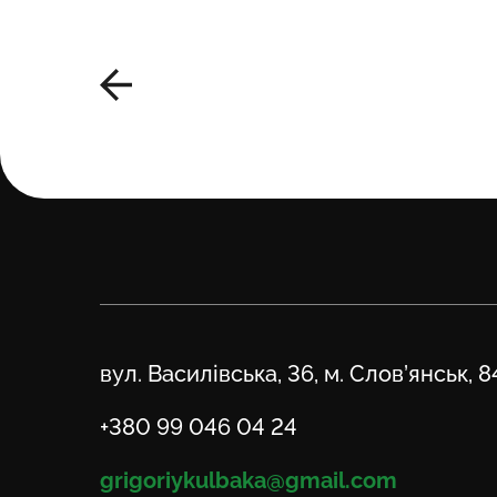
Адреса
вул. Василівська, 36, м. Слов’янськ, 
Телефон
+380 99 046 04 24
Email
grigoriykulbaka@gmail.com