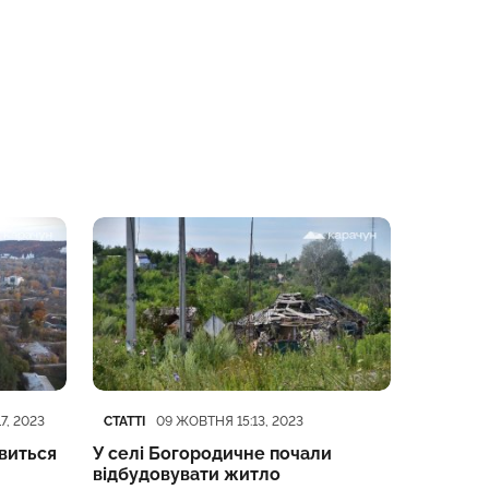
Категорія
Дата публікації
Категорі
Дата пуб
СТАТТІ
СТАТТІ
7, 2023
09 ЖОВТНЯ 15:13, 2023
2
явиться
У селі Богородичне почали
Неподал
відбудовувати житло
почали 