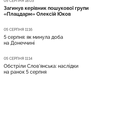
05 СЕРПНЯ 18:03
Загинув керівник пошукової групи
«Плацдарм» Олексій Юков
Дата публікації
05 СЕРПНЯ 11:16
5 серпня: як минула доба
на Донеччині
Дата публікації
05 СЕРПНЯ 11:14
Обстріли Слов’янська: наслідки
на ранок 5 серпня