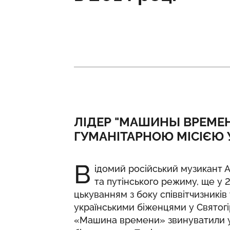
ЛІДЕР "МАШИНЫ ВРЕМЕН
ГУМАНІТАРНОЮ МІСІЄЮ У
В
ідомий російський музикант А
та путінського режиму, ще у 
цькуванням з боку співвітчизників
українськими біженцями у Святогір
«Машина времени» звинуватили у 