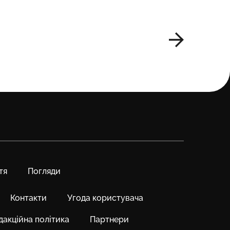
соняшн
тя
Погляди
Контакти
Угода користувача
дакційна політика
Партнери