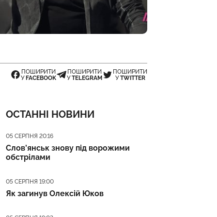
ПОШИРИТИ
ПОШИРИТИ
ПОШИРИТИ
У
FACEBOOK
У
TELEGRAM
У
TWITTER
ОСТАННІ НОВИНИ
Дата публікації
05 СЕРПНЯ 20:16
Слов’янськ знову під ворожими
обстрілами
Дата публікації
05 СЕРПНЯ 19:00
Як загинув Олексій Юков
Дата публікації