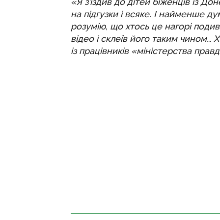
«Я з’їздив до дітей біженців із До
на підгузки і всяке. І найменше д
розумію, що хтось це нагорі подив
відео і склеїв його таким чином… Х
із працівників «міністерства прав