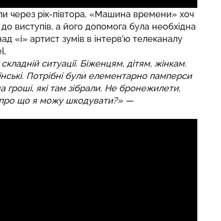
ули через рік-півтора, «Машина времени» хоч
я до виступів, а його допомога була необхідна
над «і» артист зумів в інтерв’ю
телеканалу
l.
кладній ситуації. Біженцям, дітям, жінкам.
раїнські. Потрібні були елементарно памперси
а гроші, які там зібрали. Не бронежилети,
у про що я можу шкодувати?» —