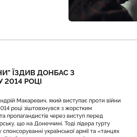
И" ЇЗДИВ ДОНБАС З
 2014 РОЦІ
ндрій Макаревич, який виступає проти війни
2014 році зіштовхнувся з жорстким
 та пропагандистів через виступ перед
ську, що на Донеччині. Тоді лідера гурту
спонсоруванні української армії та «танцях