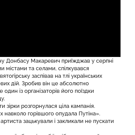
ну Донбасу Макаревич приїжджав у серпні
ми містами та селами, спілкувався
ятогірську заспівав на тлі українських
ових дій. Зробив він це абсолютно
 один із організаторів його поїздки
у.
ти зірки розгорнулася ціла кампанія.
х навколо горівшого опудала Путіна».
артиста зацькували і закликали не пускати