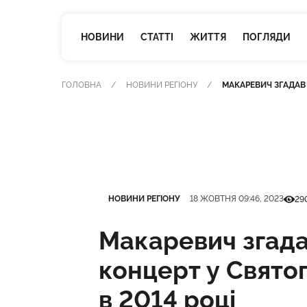
НОВИНИ
СТАТТІ
ЖИТТЯ
ПОГЛЯДИ
ГОЛОВНА
НОВИНИ РЕГІОНУ
МАКАРЕВИЧ ЗГАДАВ 
Категорія
Дата публікації
Кільк
НОВИНИ РЕГІОНУ
18 ЖОВТНЯ 09:46, 2023
29
Макаревич згада
концерт у Святог
в 2014 році