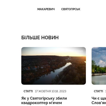
МАКАРЕВИЧ
СВЯТОГІРСЬК
БІЛЬШЕ НОВИН
Категорія
Дата публікації
Категор
Дата пу
СТАТТІ
СТАТТІ
17 ЖОВТНЯ 10:18, 2023
рі
Як у Святогірську збили
Чи є щ
квадрокоптер м’ячем
Слов’я