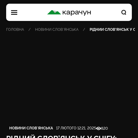
КАРАЧУН
ГОЛОВНА
НОВИНИ СЛОВʼЯНСЬКА
РІДНИЙ СЛОВ’ЯНСЬК У СН
Категорія
Дата публікації
Кількість переглядів
НОВИНИ СЛОВʼЯНСЬКА
17 ЛЮТОГО 12:21, 2025
820