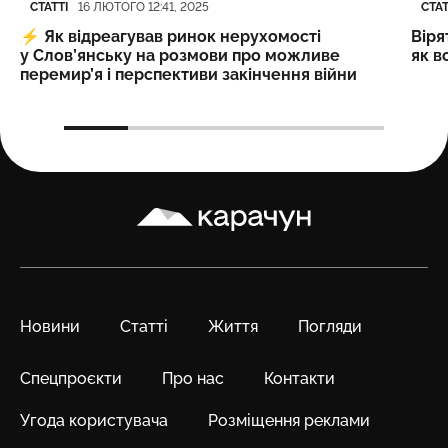
Категорія
Дата публікації
Кате
Дата
СТАТТІ
СТАТ
16 ЛЮТОГО 12:41, 2025
⚡️
Як відреагував ринок нерухомості
Віря
у Слов’янську на розмови про можливе
як в
перемир’я і перспективи закінчення війни
Карачун
Новини
Статті
Життя
Погляди
Спецпроєкти
Про нас
Контакти
Угода користувача
Розміщення реклами