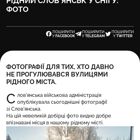
РІДНИЙ СЛОВ’ЯНСЬК У СНІГУ:
ФОТО
ПОШИРИТИ
ПОШИРИТИ
ПОШИРИТИ
У
FACEBOOK
У
TELEGRAM
У
TWITTER
ФОТОГРАФІЇ ДЛЯ ТИХ, ХТО ДАВНО
НЕ ПРОГУЛЮВАВСЯ ВУЛИЦЯМИ
РІДНОГО МІСТА.
С
лов’янська військова адміністрація
опублікувала
сьогоднішні фотографії
зі Слов’янська.
На цій невеликій добірці фото видно добре
впізнавані місця в нашому рідному місті.