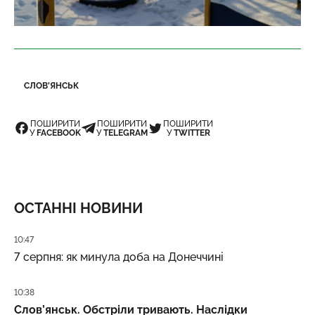
СЛОВ'ЯНСЬК
ПОШИРИТИ
ПОШИРИТИ
ПОШИРИТИ
У
FACEBOOK
У
TELEGRAM
У
TWITTER
ОСТАННІ НОВИНИ
Дата публікації
10:47
7 серпня: як минула доба на Донеччині
Дата публікації
10:38
Слов’янськ. Обстріли тривають. Наслідки