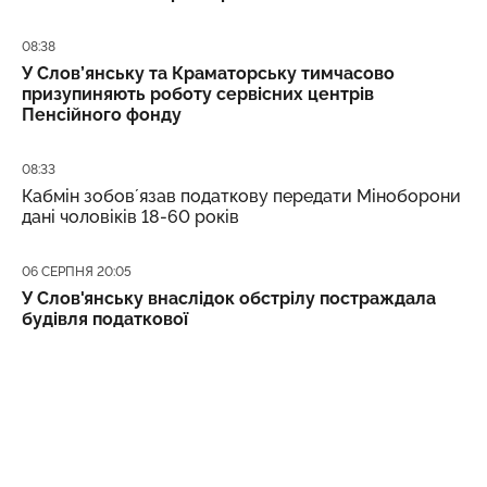
Дата публікації
08:38
У Слов’янську та Краматорську тимчасово
призупиняють роботу сервісних центрів
Пенсійного фонду
Дата публікації
08:33
Кабмін зобовʼязав податкову передати Міноборони
дані чоловіків 18-60 років
Дата публікації
06 СЕРПНЯ 20:05
У Слов'янську внаслідок обстрілу постраждала
будівля податкової