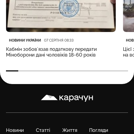
Категорія
Дата публікації
Кате
Дата
НОВИНИ УКРАЇНИ
НОВ
07 СЕРПНЯ 08:33
Кабмін зобовʼязав податкову передати
Цієї
Міноборони дані чоловіків 18-60 років
на в
Карачун
Новини
Статті
Життя
Погляди