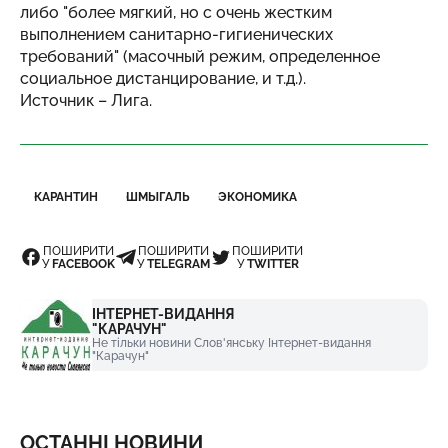
либо "более мягкий, но с очень жестким
выполнением санитарно-гигиенических
требований" (масочный режим, определенное
социальное дистанцирование, и т.д.).
Источник –
Лига
.
КАРАНТИН
ШМЫГАЛЬ
ЭКОНОМИКА
ПОШИРИТИ
ПОШИРИТИ
ПОШИРИТИ
У
FACEBOOK
У
TELEGRAM
У
TWITTER
ІНТЕРНЕТ-ВИДАННЯ
"КАРАЧУН"
Не тільки новини Слов'янську Інтернет-видання
"Карачун"
ОСТАННІ НОВИНИ