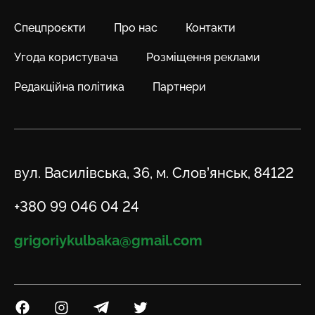
Спецпроєкти
Про нас
Контакти
Угода користувача
Розміщення реклами
Редакційна політика
Партнери
Адреса
вул. Василівська, 36, м. Слов’янськ, 84122
Телефон
+380 99 046 04 24
Email
grigoriykulbaka@gmail.com
Посилання на Facebook
Посилання на Instagram
Посилання на Telegram
Посилання на Twitter