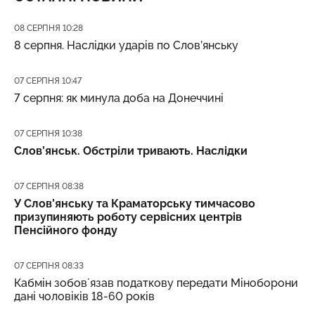
Дата публікації
08 СЕРПНЯ 10:28
8 серпня. Наслідки ударів по Слов’янську
Дата публікації
07 СЕРПНЯ 10:47
7 серпня: як минула доба на Донеччині
Дата публікації
07 СЕРПНЯ 10:38
Слов’янськ. Обстріли тривають. Наслідки
Дата публікації
07 СЕРПНЯ 08:38
У Слов’янську та Краматорську тимчасово
призупиняють роботу сервісних центрів
Пенсійного фонду
Дата публікації
07 СЕРПНЯ 08:33
Кабмін зобовʼязав податкову передати Міноборони
дані чоловіків 18-60 років