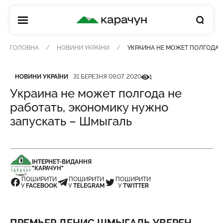
КАРАЧУН
ГОЛОВНА
НОВИНИ УКРАЇНИ
УКРАИНА НЕ МОЖЕТ ПОЛГОДА 
Категорія
Дата публікації
Кількість переглядів
НОВИНИ УКРАЇНИ
31 БЕРЕЗНЯ 09:07, 2020
1
Украина не может полгода не
работать, экономику нужно
запускать – Шмыгаль
ІНТЕРНЕТ-ВИДАННЯ
"КАРАЧУН"
ПОШИРИТИ
ПОШИРИТИ
ПОШИРИТИ
У
FACEBOOK
У
TELEGRAM
У
TWITTER