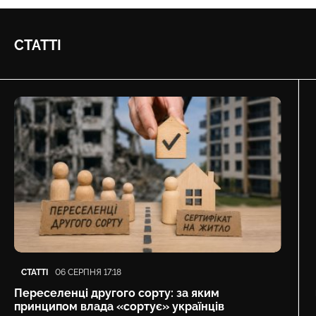
СТАТТІ
Категорія
Дата публікації
СТАТТІ
06 СЕРПНЯ 17:18
Переселенці другого сорту: за яким
принципом влада «сортує» українців