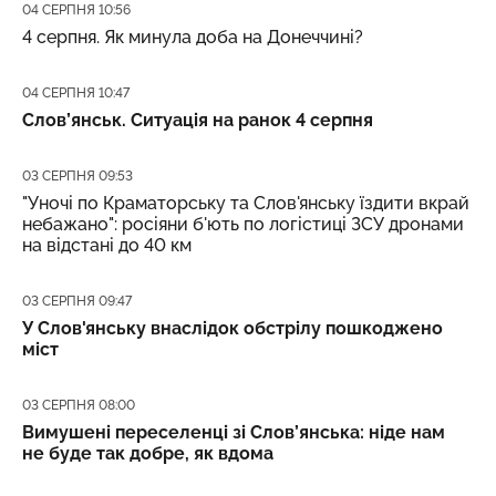
Дата публікації
04 СЕРПНЯ 10:56
4 серпня. Як минула доба на Донеччині?
Дата публікації
04 СЕРПНЯ 10:47
Слов’янськ. Ситуація на ранок 4 серпня
Дата публікації
03 СЕРПНЯ 09:53
"Уночі по Краматорську та Слов'янську їздити вкрай
небажано": росіяни б'ють по логістиці ЗСУ дронами
на відстані до 40 км
Дата публікації
03 СЕРПНЯ 09:47
У Слов'янську внаслідок обстрілу пошкоджено
міст
Дата публікації
03 СЕРПНЯ 08:00
Вимушені переселенці зі Слов’янська: ніде нам
не буде так добре, як вдома