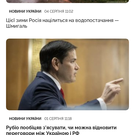
Категорія
Дата публікації
НОВИНИ УКРАЇНИ
04 СЕРПНЯ 11:02
Цієї зими Росія націлиться на водопостачання —
Шмигаль
Категорія
Дата публікації
НОВИНИ УКРАЇНИ
01 СЕРПНЯ 11:18
Рубіо пообіцяв з’ясувати, чи можна відновити
переговори між Україною і РФ