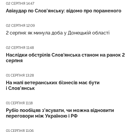
Дата публікації
02 СЕРПНЯ 14:47
Авіаудар по Слов’янську: відомо про пораненого
Дата публікації
02 СЕРПНЯ 12:09
2 серпня: як минула доба у Донецькій області
Дата публікації
02 СЕРПНЯ 11:48
Наслідки обстрілів Слов'янська станом на ранок 2
серпня
Дата публікації
01 СЕРПНЯ 13:28
На мапі ветеранських бізнесів має бути
і Слов’янськ
Дата публікації
01 СЕРПНЯ 11:18
Рубіо пообіцяв з’ясувати, чи можна відновити
переговори між Україною і РФ
Дата публікації
01 СЕРПНЯ 11:06