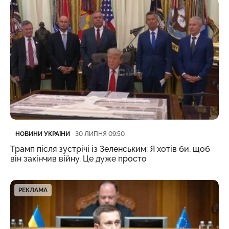
Категорія
Дата публікації
НОВИНИ УКРАЇНИ
30 ЛИПНЯ 09:50
Трамп після зустрічі із Зеленським: Я хотів би, щоб
він закінчив війну. Це дуже просто
РЕКЛАМА