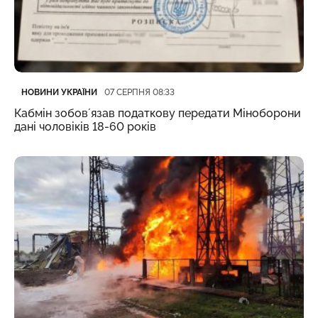
Категорія
Дата публікації
НОВИНИ УКРАЇНИ
07 СЕРПНЯ 08:33
Кабмін зобовʼязав податкову передати Міноборони
дані чоловіків 18-60 років