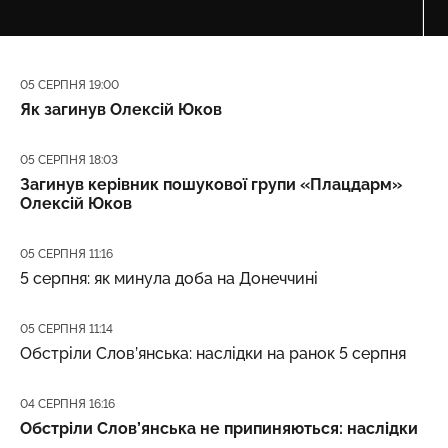
Дата публікації
05 СЕРПНЯ 19:00
Як загинув Олексій Юков
Дата публікації
05 СЕРПНЯ 18:03
Загинув керівник пошукової групи «Плацдарм»
Олексій Юков
Дата публікації
05 СЕРПНЯ 11:16
5 серпня: як минула доба на Донеччині
Дата публікації
05 СЕРПНЯ 11:14
Обстріли Слов’янська: наслідки на ранок 5 серпня
Дата публікації
04 СЕРПНЯ 16:16
Обстріли Слов’янська не припиняються: наслідки