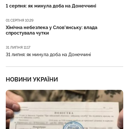
1 серпня: як минула доба на Донеччині
Дата публікації
01 СЕРПНЯ 10:29
Хімічна небезпека у Слов’янську: влада
спростувала чутки
Дата публікації
31 ЛИПНЯ 11:17
31 липня: як минула доба на Донеччині
НОВИНИ УКРАЇНИ