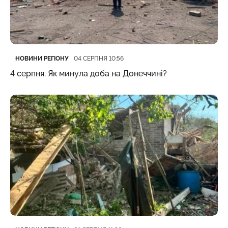
Категорія
Дата публікації
НОВИНИ РЕГІОНУ
04 СЕРПНЯ 10:56
4 серпня. Як минула доба на Донеччині?
Категорія
Дата публікації