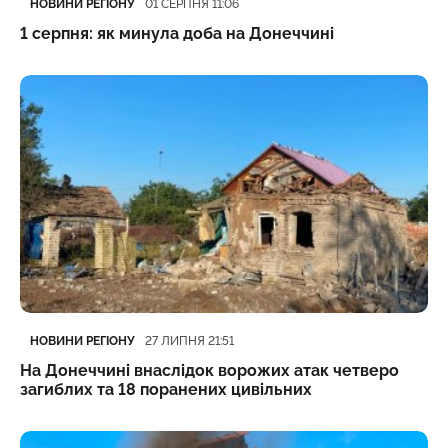
НОВИНИ РЕГІОНУ
01 СЕРПНЯ 11:06
1 серпня: як минула доба на Донеччині
Категорія
Дата публікації
НОВИНИ РЕГІОНУ
27 ЛИПНЯ 21:51
На Донеччині внаслідок ворожих атак четверо
загиблих та 18 поранених цивільних