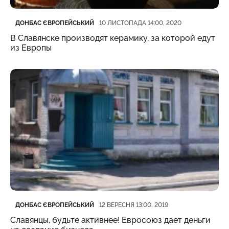
Категорія
Дата публікації
ДОНБАС ЄВРОПЕЙСЬКИЙ
10 ЛИСТОПАДА 14:00, 2020
В Славянске производят керамику, за которой едут
из Европы
Категорія
Дата публікації
ДОНБАС ЄВРОПЕЙСЬКИЙ
12 ВЕРЕСНЯ 13:00, 2019
Славянцы, будьте активнее! Евросоюз дает деньги