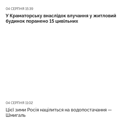
Дата публікації
04 СЕРПНЯ 15:39
У Краматорську внаслідок влучання у житловий
будинок поранено 15 цивільних
Дата публікації
04 СЕРПНЯ 11:02
Цієї зими Росія націлиться на водопостачання —
Шмигаль