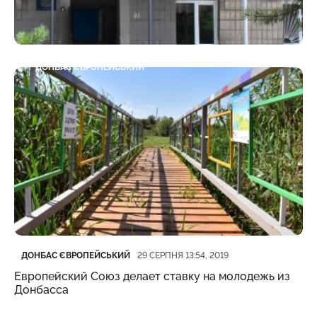
Категорія
Дата публікації
ДОНБАС ЄВРОПЕЙСЬКИЙ
04 ВЕРЕСНЯ 09:12, 2019
В Славянске сделают долгожданный
капремонт больницы – ЕС деньги уже
выделил
Категорія
Дата публікації
ДОНБАС ЄВРОПЕЙСЬКИЙ
29 СЕРПНЯ 13:54, 2019
Европейский Союз делает ставку на молодежь из
Донбасса