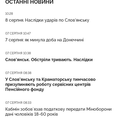
ОСТАННІ НОВИНИ
Дата публікації
10:28
8 серпня. Наслідки ударів по Слов’янську
Дата публікації
07 СЕРПНЯ 10:47
7 серпня: як минула доба на Донеччині
Дата публікації
07 СЕРПНЯ 10:38
Слов’янськ. Обстріли тривають. Наслідки
Дата публікації
07 СЕРПНЯ 08:38
У Слов’янську та Краматорську тимчасово
призупиняють роботу сервісних центрів
Пенсійного фонду
Дата публікації
07 СЕРПНЯ 08:33
Кабмін зобовʼязав податкову передати Міноборони
дані чоловіків 18-60 років