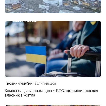
Категорія
Дата публікації
НОВИНИ УКРАЇНИ
31 ЛИПНЯ 11:17
31 липня: як минула доба на Донеччині
Категорія
Дата публікації
НОВИНИ УКРАЇНИ
31 ЛИПНЯ 11:08
Компенсація за розміщення ВПО: що змінилося для
власників житла