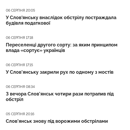
Дата публікації
06 СЕРПНЯ 20:05
У Слов'янську внаслідок обстрілу постраждала
будівля податкової
Дата публікації
06 СЕРПНЯ 17:18
Переселенці другого сорту: за яким принципом
влада «сортує» українців
Дата публікації
06 СЕРПНЯ 17:15
У Слов’янську закрили рух по одному з мостів
Дата публікації
06 СЕРПНЯ 08:34
З вечора Слов’янськ чотири рази потрапив під
обстріл
Дата публікації
05 СЕРПНЯ 20:16
Слов’янськ знову під ворожими обстрілами