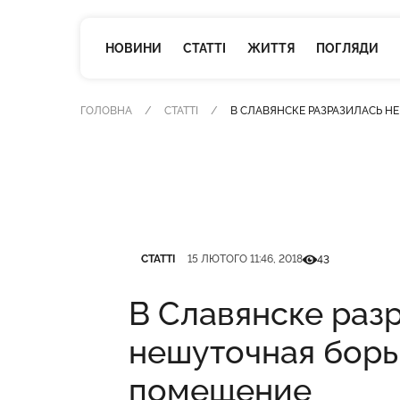
НОВИНИ
СТАТТІ
ЖИТТЯ
ПОГЛЯДИ
ГОЛОВНА
СТАТТІ
В СЛАВЯНСКЕ РАЗРАЗИЛАСЬ Н
Категорія
Дата публікації
Кількість перегляд
СТАТТІ
15 ЛЮТОГО 11:46, 2018
43
В Славянске раз
нешуточная борь
помещение