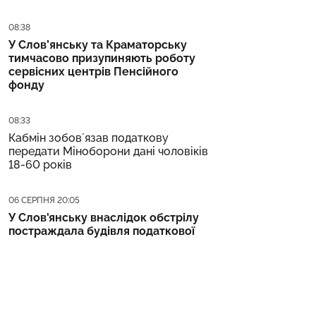
Дата публікації
08:38
У Слов’янську та Краматорську
тимчасово призупиняють роботу
сервісних центрів Пенсійного
фонду
Дата публікації
08:33
Кабмін зобовʼязав податкову
передати Міноборони дані чоловіків
18-60 років
Дата публікації
06 СЕРПНЯ 20:05
У Слов'янську внаслідок обстрілу
постраждала будівля податкової