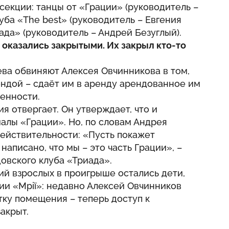
секции: танцы от «Грации» (руководитель –
уба «The best» (руководитель – Евгения
ада» (руководитель – Андрей Безуглый).
х оказались закрытыми. Их закрыл кто-то
ва обвиняют Алексея Овчинникова в том,
рендой – сдаёт им в аренду арендованное им
енности.
я отвергает. Он утверждает, что и
иалы «Грации». Но, по словам Андрея
действительности: «Пусть покажет
аписано, что мы – это часть Грации», –
овского клуба «Триада».
й взрослых в проигрыше остались дети,
ии «Мрії»: недавно Алексей Овчинников
ку помещения – теперь доступ к
акрыт.