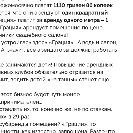
 ежемесячно платят
1110 гривен 86 копеек
ется, что они арендуют
один квадратный
Грация» платит за
аренду одного метра – 1
 «Грация» арендует помещение по цене
енники свадебного салона!
устроилась здесь «Грация»… А ведь и салон,
 А, значит, все арендаторы должны работать
же занимаются дети! Повышение арендных
ивных клубов обязательно отразится на
ачит, водить детей «на танцы» станет еще
о этот бизнес будет чуть менее
едпринимателей…
тавлять их, то, конечно же, не по ставкам,
» в 29 раз!
 субаренды помещений «Грации», то
ности, как известно, запрещена. Разве что