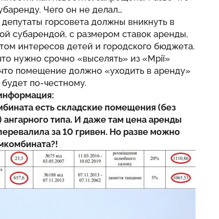
убаренду. Чего он не делал…
о депутаты горсовета должны вникнуть в
ой субарендой, с размером ставок аренды,
том интересов детей и городского бюджета.
 что нужно срочно «выселять» из «Мрії»
 что помещение должно «уходить в аренду»
 будет по-честному.
информация:
бината есть складские помещения (без
) ангарного типа. И даже там цена аренды
перевалила за 10 гривен. Но разве можно
мкомбината?!