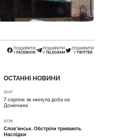
ПОШИРИТИ
ПОШИРИТИ
ПОШИРИТИ
У
FACEBOOK
У
TELEGRAM
У
TWITTER
ОСТАННІ НОВИНИ
Дата публікації
10:47
7 серпня: як минула доба на
Донеччині
Дата публікації
10:38
Слов’янськ. Обстріли тривають.
Наслідки