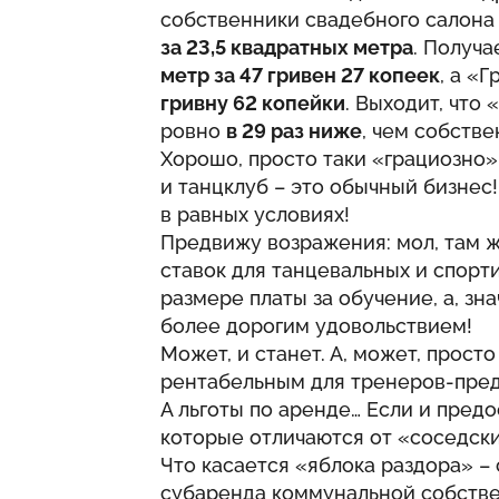
собственники свадебного салона
за 23,5 квадратных метра
. Получа
метр за 47 гривен 27 копеек
, а «
гривну 62 копейки
. Выходит, что
ровно
в 29 раз ниже
, чем собств
Хорошо, просто таки «грациозно» 
и танцклуб – это обычный бизнес!
в равных условиях!
Предвижу возражения: мол, там 
ставок для танцевальных и спорт
размере платы за обучение, а, зн
более дорогим удовольствием!
Может, и станет. А, может, прост
рентабельным для тренеров-пр
А льготы по аренде… Если и предос
которые отличаются от «соседских
Что касается «яблока раздора» –
субаренда коммунальной собствен