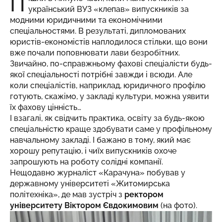
П
український ВУЗ «клепав» випускників за
модними юридичними та економічними
спеціальностями. В результаті, дипломованих
юристів-економістів наплодилося стільки, що вони
вже почали поповнювати лави безробітних.
Звичайно, по-справжньому фахові спеціалісти будь-
якої спеціальності потрібні завжди і всюди. Але
коли спеціалістів, наприклад, юридичного профілю
готують, скажімо, у закладі культури, можна уявити
їх фахову цінність…
І взагалі, як свідчить практика, освіту за будь-якою
спеціальністю краще здобувати саме у профільному
навчальному закладі. І бажано в тому, який має
хорошу репутацію, і чиїх випускників охоче
запрошують на роботу солідні компанії.
Нещодавно журналіст «Карачуна» побував у
державному університеті «Житомирська
політехніка», де мав зустріч з
ректором
університету Віктором Євдокимовим
(на фото).