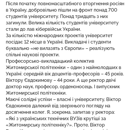
Після початку повномасштабного вторгнення росіян
в Україну, добровільно пішли на фронт понад 700
студентів університету. Понад тридцять з них
загинули. Велика кількість студентів університету
стали до лав кібервійськ України.
За кількістю міжнародних проектів університет
посідає 12 місце в Україні. Викладачі і студенти
буквально «не вилазять з Європи» – реалізують
спільні наукові проекти.
Професорсько-викладацький колектив
Житомирської політехніки – один з наймолодших в
Україні: середній вік доцентів-професорів – 45 років.
Віктору Євдокимову – 44 роки. А ще ректор двічі
доктор наук, професор, орденоносець. І випускник
Житомирської політехніки.
Маючі солідні успіхи – власні і університету, Віктор
Євдокимов далекий від зверхнього погляду на
досягнення колег. Я, зокрема, запитав у ректора:
«Які з українських технічних ВУЗів крутіші за
«Житомирську політехніку?». Проте, Віктор