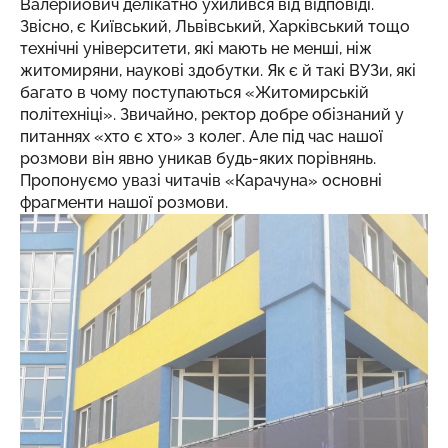
Валерійович делікатно ухилився від відповіді.
Звісно, є Київський, Львівський, Харківський тощо
технічні університети, які мають не менші, ніж
житомиряни, наукові здобутки. Як є й такі ВУЗи, які
багато в чому поступаються «Житомирській
політехніці». Звичайно, ректор добре обізнаний у
питаннях «хто є хто» з колег. Але під час нашої
розмови він явно уникав будь-яких порівнянь.
Пропонуємо увазі читачів «Карачуна» основні
фрагменти нашої розмови.