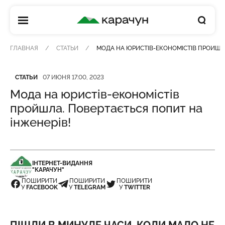
КАРАЧУН
ГЛАВНАЯ
СТАТЬИ
МОДА НА ЮРИСТІВ-ЕКОНОМІСТІВ ПРОЙШЛА
Категория
Дата публикации
СТАТЬИ
07 ИЮНЯ 17:00, 2023
Мода на юристів-економістів
пройшла. Повертається попит на
інженерів!
ІНТЕРНЕТ-ВИДАННЯ
"КАРАЧУН"
ПОШИРИТИ
ПОШИРИТИ
ПОШИРИТИ
У
FACEBOOK
У
TELEGRAM
У
TWITTER