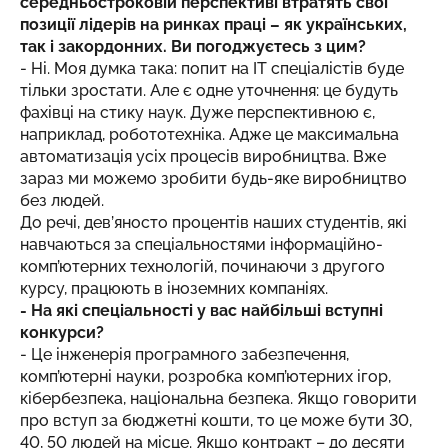
середньостроковій перспективі втратять свої
позиції лідерів на ринках праці – як українських,
так і закордонних. Ви погоджуєтесь з цим?
- Ні. Моя думка така: попит на IT спеціалістів буде
тільки зростати. Але є одне уточнення: це будуть
фахівці на стику наук. Дуже перспективною є,
наприклад, робототехніка. Адже це максимальна
автоматизація усіх процесів виробництва. Вже
зараз ми можемо зробити будь-яке виробництво
без людей.
До речі, дев’яносто процентів наших студентів, які
навчаються за спеціальностями інформаційно-
комп’ютерних технологій, починаючи з другого
курсу, працюють в іноземних компаніях.
- На які спеціальності у вас найбільші вступні
конкурси?
- Це інженерія програмного забезпечення,
комп’ютерні науки, розробка комп’ютерних ігор,
кібербезпека, національна безпека. Якщо говорити
про вступ за бюджетні кошти, то це може бути 30,
40, 50 людей на місце. Якщо контракт – до десяти