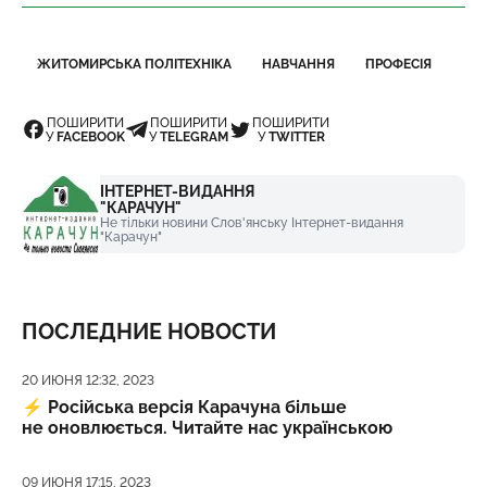
ЖИТОМИРСЬКА ПОЛІТЕХНІКА
НАВЧАННЯ
ПРОФЕСІЯ
ПОШИРИТИ
ПОШИРИТИ
ПОШИРИТИ
У
FACEBOOK
У
TELEGRAM
У
TWITTER
ІНТЕРНЕТ-ВИДАННЯ
"КАРАЧУН"
Не тільки новини Слов'янську Інтернет-видання
"Карачун"
ПОСЛЕДНИЕ НОВОСТИ
Дата публикации
20 ИЮНЯ 12:32, 2023
⚡️
Російська версія Карачуна більше
не оновлюється. Читайте нас українською
Дата публикации
09 ИЮНЯ 17:15, 2023