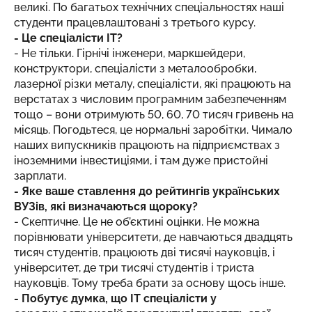
великі. По багатьох технічних спеціальностях наші
студенти працевлаштовані з третього курсу.
- Це спеціалісти IT?
- Не тільки. Гірнічі інженери, маркшейдери,
конструктори, спеціалісти з металообробки,
лазерної різки металу, спеціалісти, які працюють на
верстатах з числовим програмним забезпеченням
тощо – вони отримують 50, 60, 70 тисяч гривень на
місяць. Погодьтеся, це нормальні заробітки. Чимало
наших випускників працюють на підприємствах з
іноземними інвестиціями, і там дуже пристойні
зарплати.
- Яке ваше ставлення до рейтингів українських
ВУЗів, які визначаються щороку?
- Скептичне. Це не об’єктині оцінки. Не можна
порівнювати університети, де навчаються двадцять
тисяч студентів, працюють дві тисячі науковців, і
університет, де три тисячі студентів і триста
науковців. Тому треба брати за основу щось інше.
- Побутує думка, що IT спеціалісти у