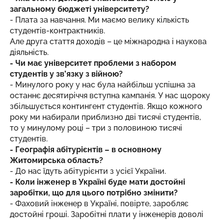
загальному бюджеті університету?
- Плата за навчання. Ми маємо велику кількість
студентів-контрактників.
Але друга стаття доходів – це міжнародна і наукова
діяльність.
- Чи має університет проблеми з набором
студентів у зв’язку з війною?
- Минулого року у нас була найбільш успішна за
останнє десятиріччя вступна кампанія. У нас щороку
збільшується контингент студентів. Якщо кожного
року ми набирали приблизно дві тисячі студентів,
то у минулому році – три з половиною тисячі
студентів.
- Географія абітурієнтів – в основному
Житомирська область?
- До нас їдуть абітурієнти з усієї України.
- Коли інженер в Україні буде мати достойні
заробітки, що для цього потрібно змінити?
- Фаховий інженер в Україні, повірте, заробляє
достойні гроші. Заробітні плати у інженерів доволі