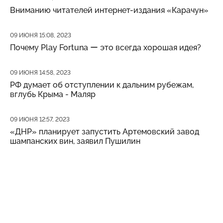
Вниманию читателей интернет-издания «Карачун»
Дата публикации
09 ИЮНЯ 15:08, 2023
Почему Play Fortuna ー это всегда хорошая идея?
Дата публикации
09 ИЮНЯ 14:58, 2023
РФ думает об отступлении к дальним рубежам,
вглубь Крыма - Маляр
Дата публикации
09 ИЮНЯ 12:57, 2023
«ДНР» планирует запустить Артемовский завод
шампанских вин, заявил Пушилин