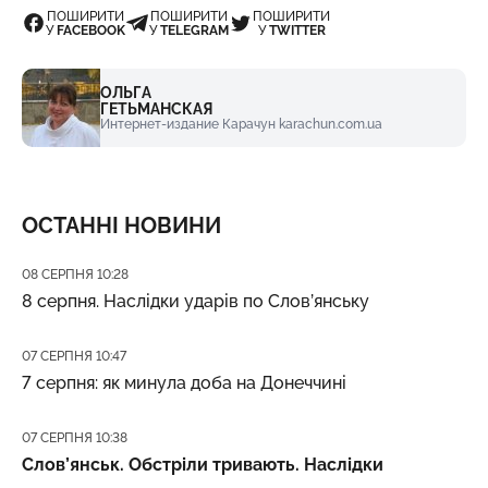
ПОШИРИТИ
ПОШИРИТИ
ПОШИРИТИ
У
FACEBOOK
У
TELEGRAM
У
TWITTER
ОЛЬГА
ГЕТЬМАНСКАЯ
Интернет-издание Карачун karachun.com.ua
ОСТАННІ НОВИНИ
Дата публікації
08 СЕРПНЯ 10:28
8 серпня. Наслідки ударів по Слов’янську
Дата публікації
07 СЕРПНЯ 10:47
7 серпня: як минула доба на Донеччині
Дата публікації
07 СЕРПНЯ 10:38
Слов’янськ. Обстріли тривають. Наслідки