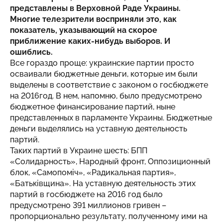
представлены в Верховной Раде Украины.
Многие телезрители восприняли это, как
показатель, указывающий на скорое
приближение каких-нибудь выборов. И
ошиблись.
Все гораздо проще: украинские партии просто
осваивали бюджетные деньги, которые им были
выделены в соответствие с законом о госбюджете
на 2016год. В нем, напомню, было предусмотрено
бюджетное финансирование партий, ныне
представленных в парламенте Украины. Бюджетные
деньги выделялись на уставную деятельность
партий.
Таких партий в Украине шесть: БПП
«Солидарность», Народный фронт, Оппозиционный
блок, «Самопоміч», «Радикальная партия»,
«Батьківщина». На уставную деятельность этих
партий в госбюджете на 2016 год было
предусмотрено 391 миллионов гривен –
пропорционально результату, полученному ими на