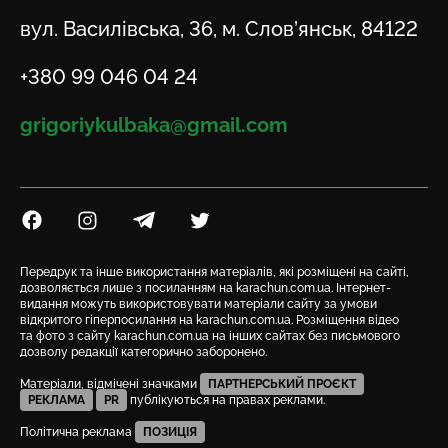
Адреса
вул. Василівська, 36, м. Слов’янськ, 84122
Телефон
+380 99 046 04 24
Email
grigoriykulbaka@gmail.com
Посилання на Facebook
Посилання на Instagram
Посилання на Telegram
Посилання на Twitter
Передрук та інше використання матеріалів, які розміщені на сайті,
дозволяється лише з посиланням на karachun.com.ua. Інтернет-
видання можуть використовувати матеріали сайту за умови
відкритого гіперпосилання на karachun.com.ua. Розміщення відео
та фото з сайту karachun.com.ua на інших сайтах без письмового
дозволу редакції категорично заборонено.
Матеріали, відмічені значками
ПАРТНЕРСЬКИЙ ПРОЄКТ
РЕКЛАМА
PR
публікуються на правах реклами.
Політична реклама
ПОЗИЦІЯ