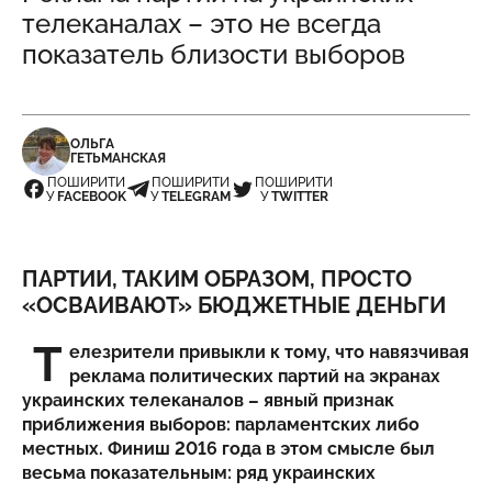
телеканалах – это не всегда
показатель близости выборов
ОЛЬГА
ГЕТЬМАНСКАЯ
ПОШИРИТИ
ПОШИРИТИ
ПОШИРИТИ
У
FACEBOOK
У
TELEGRAM
У
TWITTER
ПАРТИИ, ТАКИМ ОБРАЗОМ, ПРОСТО
«ОСВАИВАЮТ» БЮДЖЕТНЫЕ ДЕНЬГИ
Т
елезрители привыкли к тому, что навязчивая
реклама политических партий на экранах
украинских телеканалов – явный признак
приближения выборов: парламентских либо
местных. Финиш 2016 года в этом смысле был
весьма показательным: ряд украинских