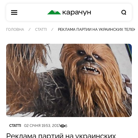
КАРАЧУН
ГОЛОВНА
СТАТТІ
РЕКЛАМА ПАРТИЙ НА УКРАИНСКИХ ТЕЛЕКА
Категорія
Дата публікації
Кількість переглядів
СТАТТІ
02 СІЧНЯ 19:53, 2017
6
Реклама партий на украинских