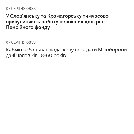
Дата публікації
07 СЕРПНЯ 08:38
У Слов’янську та Краматорську тимчасово
призупиняють роботу сервісних центрів
Пенсійного фонду
Дата публікації
07 СЕРПНЯ 08:33
Кабмін зобовʼязав податкову передати Міноборони
дані чоловіків 18-60 років