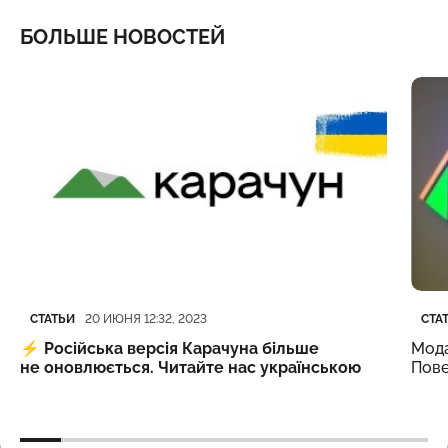
БОЛЬШЕ НОВОСТЕЙ
Категория
Дата публикации
Кате
Дата
СТАТЬИ
СТА
20 ИЮНЯ 12:32, 2023
⚡️
Російська версія Карачуна більше
Мода
не оновлюється. Читайте нас українською
Пове