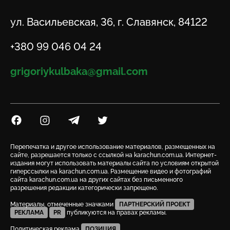
Адрес
ул. Васильевская, 36, г. Славянск, 84122
Телефон
+380 99 046 04 24
Email
grigoriykulbaka@gmail.com
Посилання на Facebook
Посилання на Instagram
Посилання на Telegram
Посилання на Twitter
Перепечатка и другое использование материалов, размещенных на
сайте, разрешается только с ссылкой на karachun.com.ua. Интернет-
издания могут использовать материалы сайта по условиям открытой
гиперссылки на karachun.com.ua. Размещение видео и фотографий
сайта karachun.com.ua на других сайтах без письменного
разрешения редакции категорически запрещено.
Материалы, отмеченные значками
ПАРТНЕРСКИЙ ПРОЕКТ
РЕКЛАМА
PR
публикуются на правах рекламы.
Политическая реклама
ПОЗИЦИЯ