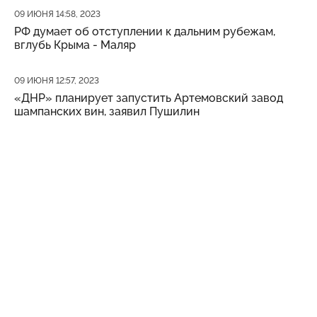
Дата публикации
09 ИЮНЯ 14:58, 2023
РФ думает об отступлении к дальним рубежам,
вглубь Крыма - Маляр
Дата публикации
09 ИЮНЯ 12:57, 2023
«ДНР» планирует запустить Артемовский завод
шампанских вин, заявил Пушилин