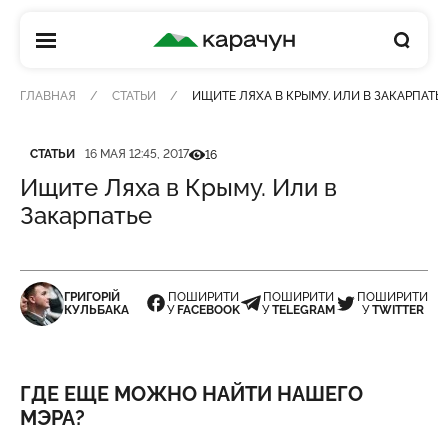
КАРАЧУН
ГЛАВНАЯ
СТАТЬИ
ИЩИТЕ ЛЯХА В КРЫМУ. ИЛИ В ЗАКАРПАТЬ
Категория
Дата публикации
Кількість переглядів
СТАТЬИ
16 МАЯ 12:45, 2017
16
Ищите Ляха в Крыму. Или в
Закарпатье
ГРИГОРІЙ
ПОШИРИТИ
ПОШИРИТИ
ПОШИРИТИ
КУЛЬБАКА
У
FACEBOOK
У
TELEGRAM
У
TWITTER
ГДЕ ЕЩЕ МОЖНО НАЙТИ НАШЕГО
МЭРА?