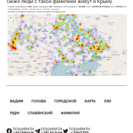
Также люди с такой фамилией живут в Крыму.
ВАДИМ
ГОЛОВА
ГОРОДСКОЙ
КАРТА
ЛЯХ
РІДНІ
СЛАВЯНСКИЙ
ФАМИЛИЯ
ПОШИРИТИ
ПОШИРИТИ
ПОШИРИТИ
У
FACEBOOK
У
TELEGRAM
У
TWITTER