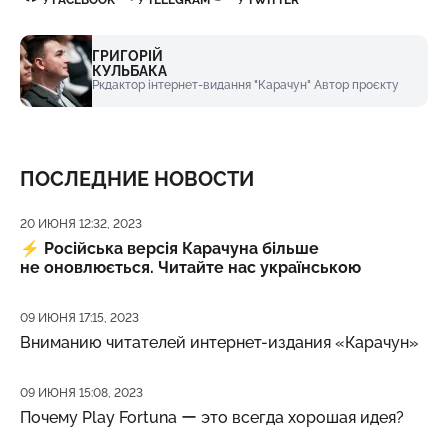
ГРИГОРІЙ
КУЛЬБАКА
Ркдактор інтернет-видання "Карачун" Автор проєкту
ПОСЛЕДНИЕ НОВОСТИ
Дата публикации
20 ИЮНЯ 12:32, 2023
⚡️
Російська версія Карачуна більше
не оновлюється. Читайте нас українською
Дата публикации
09 ИЮНЯ 17:15, 2023
Вниманию читателей интернет-издания «Карачун»
Дата публикации
09 ИЮНЯ 15:08, 2023
Почему Play Fortuna ー это всегда хорошая идея?