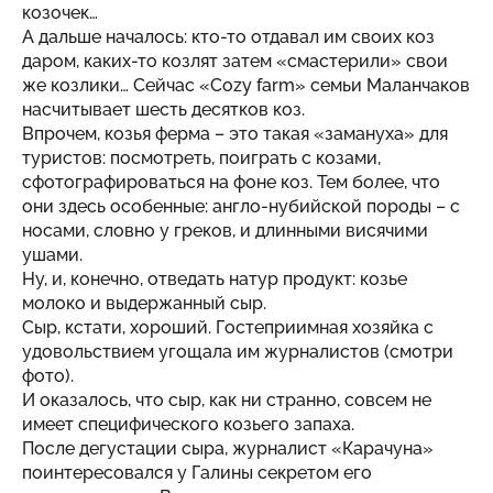
козочек…
А дальше началось: кто-то отдавал им своих коз
даром, каких-то козлят затем «смастерили» свои
же козлики… Сейчас «Cozy farm» семьи Маланчаков
насчитывает шесть десятков коз.
Впрочем, козья ферма – это такая «замануха» для
туристов: посмотреть, поиграть с козами,
сфотографироваться на фоне коз. Тем более, что
они здесь особенные: англо-нубийской породы – с
носами, словно у греков, и длинными висячими
ушами.
Ну, и, конечно, отведать натур продукт: козье
молоко и выдержанный сыр.
Сыр, кстати, хороший. Гостеприимная хозяйка с
удовольствием угощала им журналистов (смотри
фото).
И оказалось, что сыр, как ни странно, совсем не
имеет специфического козьего запаха.
После дегустации сыра, журналист «Карачуна»
поинтересовался у Галины секретом его