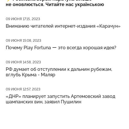
не оновлюється. Читайте нас українською
Дата публикации
09 ИЮНЯ 17:15, 2023
Вниманию читателей интернет-издания «Карачун»
Дата публикации
09 ИЮНЯ 15:08, 2023
Почему Play Fortuna ー это всегда хорошая идея?
Дата публикации
09 ИЮНЯ 14:58, 2023
РФ думает об отступлении к дальним рубежам,
вглубь Крыма - Маляр
Дата публикации
09 ИЮНЯ 12:57, 2023
«ДНР» планирует запустить Артемовский завод
шампанских вин, заявил Пушилин