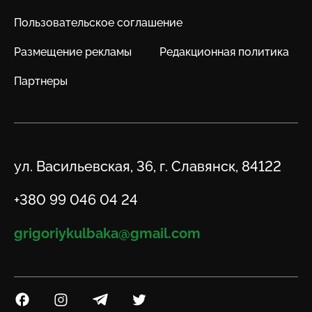
Пользовательское соглашение
Размещение рекламы
Редакционная политика
Партнеры
Адрес
ул. Васильевская, 36, г. Славянск, 84122
Телефон
+380 99 046 04 24
Email
grigoriykulbaka@gmail.com
Посилання на Facebook
Посилання на Instagram
Посилання на Telegram
Посилання на Twitter