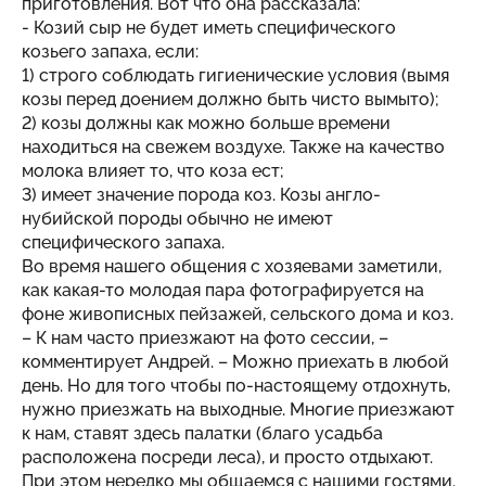
приготовления. Вот что она рассказала:
- Козий сыр не будет иметь специфического
козьего запаха, если:
1) строго соблюдать гигиенические условия (вымя
козы перед доением должно быть чисто вымыто);
2) козы должны как можно больше времени
находиться на свежем воздухе. Также на качество
молока влияет то, что коза ест;
3) имеет значение порода коз. Козы англо-
нубийской породы обычно не имеют
специфического запаха.
Во время нашего общения с хозяевами заметили,
как какая-то молодая пара фотографируется на
фоне живописных пейзажей, сельского дома и коз.
– К нам часто приезжают на фото сессии, –
комментирует Андрей. – Можно приехать в любой
день. Но для того чтобы по-настоящему отдохнуть,
нужно приезжать на выходные. Многие приезжают
к нам, ставят здесь палатки (благо усадьба
расположена посреди леса), и просто отдыхают.
При этом нередко мы общаемся с нашими гостями.