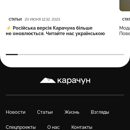
Категория
Дата публикации
Кате
Дата
СТАТЬИ
СТА
20 ИЮНЯ 12:32, 2023
⚡️
Російська версія Карачуна більше
Мода
не оновлюється. Читайте нас українською
Пове
Карачун
Новости
Статьи
Жизнь
Взгляды
Спецпроекты
О нас
Контакты