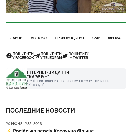
ЛЬВОВ
МОЛОКО
ПРОИЗВОДСТВО
СЫР
ФЕРМА
ПОШИРИТИ
ПОШИРИТИ
ПОШИРИТИ
У
FACEBOOK
У
TELEGRAM
У
TWITTER
ІНТЕРНЕТ-ВИДАННЯ
"КАРАЧУН"
Не тільки новини Слов'янську Інтернет-видання
"Карачун"
ПОСЛЕДНИЕ НОВОСТИ
Дата публикации
20 ИЮНЯ 12:32, 2023
⚡️
Російська версія Карачуна більше