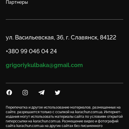
Партнеры
Адрес
ул. Васильевская, 36, г. Славянск, 84122
Телефон
+380 99 046 04 24
Email
grigoriykulbaka@gmail.com
Посилання на Facebook
Посилання на Instagram
Посилання на Telegram
Посилання на Twitter
Перепечатка и другое использование материалов, размещенных на
сайте, разрешается только с ссылкой на karachun.com.ua. Интернет-
издания могут использовать материалы сайта по условиям открытой
гиперссылки на karachun.com.ua. Размещение видео и фотографий
сайта karachun.com.ua на других сайтах без письменного