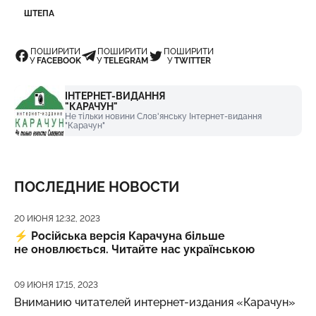
ШТЕПА
ПОШИРИТИ
ПОШИРИТИ
ПОШИРИТИ
У
FACEBOOK
У
TELEGRAM
У
TWITTER
ІНТЕРНЕТ-ВИДАННЯ
"КАРАЧУН"
Не тільки новини Слов'янську Інтернет-видання
"Карачун"
ПОСЛЕДНИЕ НОВОСТИ
Дата публикации
20 ИЮНЯ 12:32, 2023
⚡️
Російська версія Карачуна більше
не оновлюється. Читайте нас українською
Дата публикации
09 ИЮНЯ 17:15, 2023
Вниманию читателей интернет-издания «Карачун»