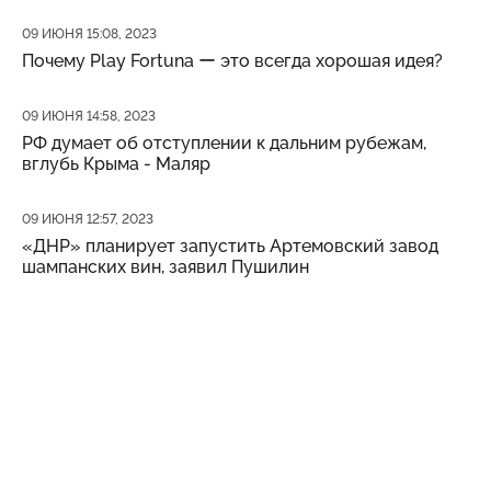
Дата публикации
09 ИЮНЯ 15:08, 2023
Почему Play Fortuna ー это всегда хорошая идея?
Дата публикации
09 ИЮНЯ 14:58, 2023
РФ думает об отступлении к дальним рубежам,
вглубь Крыма - Маляр
Дата публикации
09 ИЮНЯ 12:57, 2023
«ДНР» планирует запустить Артемовский завод
шампанских вин, заявил Пушилин