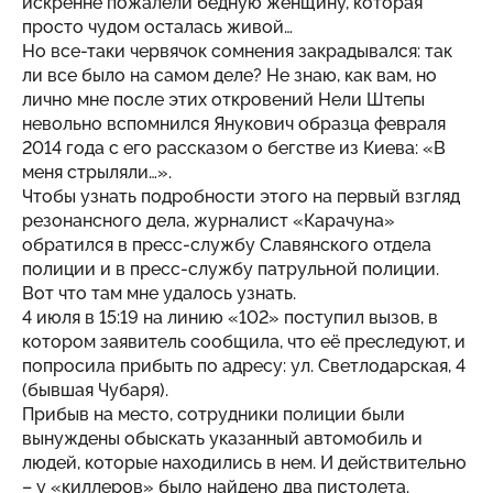
искренне пожалели бедную женщину, которая
просто чудом осталась живой…
Но все-таки червячок сомнения закрадывался: так
ли все было на самом деле? Не знаю, как вам, но
лично мне после этих откровений Нели Штепы
невольно вспомнился Янукович образца февраля
2014 года с его рассказом о бегстве из Киева: «В
меня стрыляли…».
Чтобы узнать подробности этого на первый взгляд
резонансного дела, журналист «Карачуна»
обратился в пресс-службу Славянского отдела
полиции и в пресс-службу патрульной полиции.
Вот что там мне удалось узнать.
4 июля в 15:19 на линию «102» поступил вызов, в
котором заявитель сообщила, что её преследуют, и
попросила прибыть по адресу: ул. Светлодарская, 4
(бывшая Чубаря).
Прибыв на место, сотрудники полиции были
вынуждены обыскать указанный автомобиль и
людей, которые находились в нем. И действительно
– у «киллеров» было найдено два пистолета.