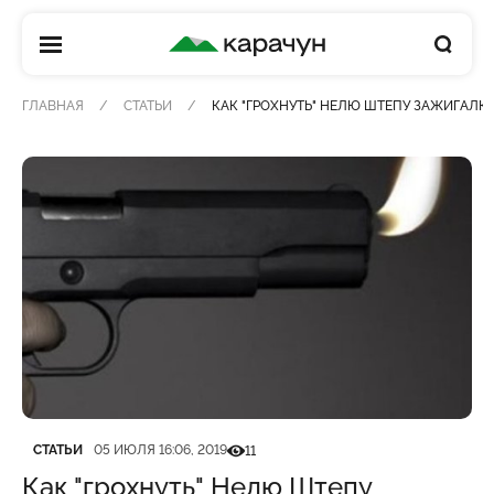
КАРАЧУН
ГЛАВНАЯ
СТАТЬИ
КАК "ГРОХНУТЬ" НЕЛЮ ШТЕПУ ЗАЖИГАЛК
Категория
Дата публикации
Кількість переглядів
СТАТЬИ
05 ИЮЛЯ 16:06, 2019
11
Как "грохнуть" Нелю Штепу