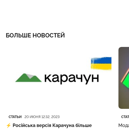
БОЛЬШЕ НОВОСТЕЙ
Категория
Дата публикации
Кате
Дата
СТАТЬИ
СТА
20 ИЮНЯ 12:32, 2023
⚡️
Російська версія Карачуна більше
Мода