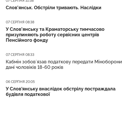
07 СЕРПНЯ 10:38
Слов’янськ. Обстріли тривають. Наслідки
Дата публікації
07 СЕРПНЯ 08:38
У Слов’янську та Краматорську тимчасово
призупиняють роботу сервісних центрів
Пенсійного фонду
Дата публікації
07 СЕРПНЯ 08:33
Кабмін зобовʼязав податкову передати Міноборони
дані чоловіків 18-60 років
Дата публікації
06 СЕРПНЯ 20:05
У Слов'янську внаслідок обстрілу постраждала
будівля податкової