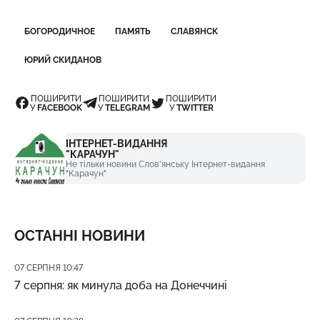
БОГОРОДИЧНОЕ
ПАМЯТЬ
СЛАВЯНСК
ЮРИЙ СКИДАНОВ
ПОШИРИТИ
ПОШИРИТИ
ПОШИРИТИ
У
FACEBOOK
У
TELEGRAM
У
TWITTER
ІНТЕРНЕТ-ВИДАННЯ
"КАРАЧУН"
Не тільки новини Слов'янську Інтернет-видання
"Карачун"
ОСТАННІ НОВИНИ
Дата публікації
07 СЕРПНЯ 10:47
7 серпня: як минула доба на Донеччині
Дата публікації