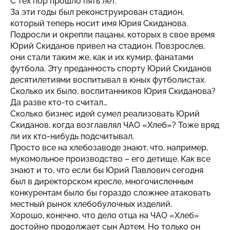
С тех пор прошло пять лет.
За эти годы был реконструирован стадион,
который теперь носит имя Юрия Скиданова.
Подросли и окрепли пацаны, которых в свое время
Юрий Скиданов привел на стадион. Повзрослев,
они стали таким же, как и их кумир, фанатами
футбола. Эту преданность спорту Юрий Скиданов
десятилетиями воспитывал в юных футболистах.
Сколько их было, воспитанников Юрия Скиданова?
Да разве кто-то считал…
Сколько бизнес идей сумел реализовать Юрий
Скиданов, когда возглавлял ЧАО «Хлеб»? Тоже вряд
ли их кто-нибудь подсчитывал.
Просто все на хлебозаводе знают, что, например,
мукомольное производство – его детище. Как все
знают и то, что если бы Юрий Павлович сегодня
был в директорском кресле, многочисленным
конкурентам было бы гораздо сложнее атаковать
местный рынок хлебобулочных изделий.
Хорошо, конечно, что дело отца на ЧАО «Хлеб»
достойно продолжает сын Артем. Но только он