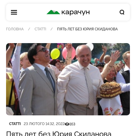
КАРАЧУН
ГОЛОВНА
СТАТТІ
ПЯТЬ ЛЕТ БЕЗ ЮРИЯ СКИДАНОВА
Категорія
Дата публікації
Кількість переглядів
СТАТТІ
23 ЛЮТОГО 14:32, 2022
163
Пять лет без Юрия Скиданова