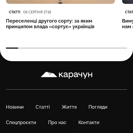
Категорія
Дата публікації
Кате
Дата
СТАТТІ
СТАТ
06 СЕРПНЯ 17:18
Переселенці другого сорту: за яким
Виму
принципом влада «сортує» українців
нам 
Карачун
Новини
Статті
Життя
Погляди
Спецпроєкти
Про нас
Контакти