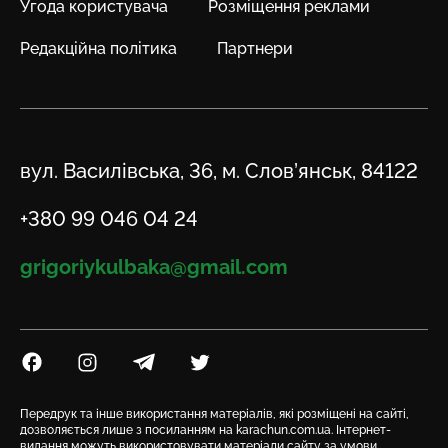
Угода користувача
Розміщення реклами
Редакційна політика
Партнери
Адреса
вул. Василівська, 36, м. Слов’янськ, 84122
Телефон
+380 99 046 04 24
Email
grigoriykulbaka@gmail.com
Посилання на Facebook
Посилання на Instagram
Посилання на Telegram
Посилання на Twitter
Передрук та інше використання матеріалів, які розміщені на сайті,
дозволяється лише з посиланням на karachun.com.ua. Інтернет-
видання можуть використовувати матеріали сайту за умови