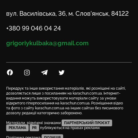
Адреса
вул. Василівська, 36, м. Слов’янськ, 84122
Телефон
+380 99 046 04 24
Email
grigoriykulbaka@gmail.com
Посилання на Facebook
Посилання на Instagram
Посилання на Telegram
Посилання на Twitter
Передрук та інше використання матеріалів, які розміщені на сайті,
дозволяється лише з посиланням на karachun.com.ua. Інтернет-
видання можуть використовувати матеріали сайту за умови
відкритого гіперпосилання на karachun.com.ua. Розміщення відео
та фото з сайту karachun.com.ua на інших сайтах без письмового
дозволу редакції категорично заборонено.
Матеріали, відмічені значками
ПАРТНЕРСЬКИЙ ПРОЄКТ
РЕКЛАМА
PR
публікуються на правах реклами.
Політична реклама
ПОЗИЦІЯ