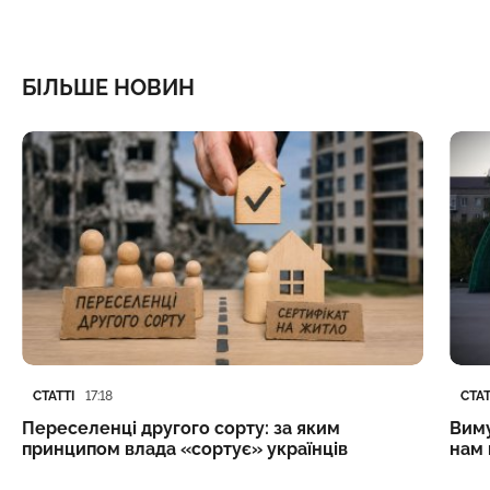
БІЛЬШЕ НОВИН
Категорія
Дата публікації
Кате
Дата
СТАТТІ
СТАТ
17:18
Переселенці другого сорту: за яким
Виму
принципом влада «сортує» українців
нам 