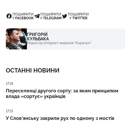
ПОШИРИТИ
ПОШИРИТИ
ПОШИРИТИ
У
FACEBOOK
У
TELEGRAM
У
TWITTER
ГРИГОРІЙ
КУЛЬБАКА
Редактор інтернет-видання "Карачун"
ОСТАННІ НОВИНИ
Дата публікації
17:18
Переселенці другого сорту: за яким принципом
влада «сортує» українців
Дата публікації
17:15
У Слов’янську закрили рух по одному з мостів