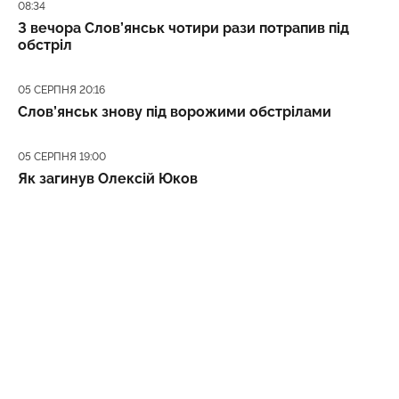
Дата публікації
08:34
З вечора Слов’янськ чотири рази потрапив під
обстріл
Дата публікації
05 СЕРПНЯ 20:16
Слов’янськ знову під ворожими обстрілами
Дата публікації
05 СЕРПНЯ 19:00
Як загинув Олексій Юков