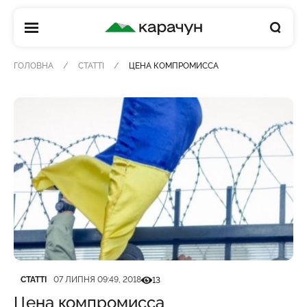
КАРАЧУН
ГОЛОВНА
СТАТТІ
ЦЕНА КОМПРОМИССА
Категорія
Дата публікації
Кількість переглядів
СТАТТІ
07 ЛИПНЯ 09:49, 2018
13
Цена компромисса