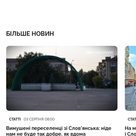
БІЛЬШЕ НОВИН
Категорія
Дата публікації
Кате
Дата
СТАТТІ
СТАТ
03 СЕРПНЯ 08:00
Вимушені переселенці зі Слов’янська: ніде
На м
нам не буде так добре, як вдома
і Сл