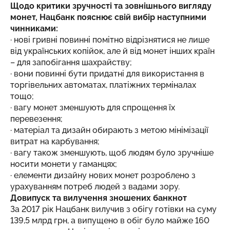
Щодо критики зручності та зовнішнього вигляду
монет, Нацбанк пояснює свій вибір наступними
чинниками:
· нові гривні повинні помітно відрізнятися не лише
від українських копійок, але й від монет інших країн
– для запобігання шахрайству;
· вони повинні бути придатні для використання в
торгівельних автоматах, платіжних терміналах
тощо;
· вагу монет зменшують для спрощення їх
перевезення;
· матеріал та дизайн обирають з метою мінімізації
витрат на карбування;
· вагу також зменшують, щоб людям було зручніше
носити монети у гаманцях;
· елементи дизайну нових монет розроблено з
урахуванням потреб людей з вадами зору.
Довипуск та вилучення зношених банкнот
За 2017 рік Нацбанк вилучив з обігу готівки на суму
139,5 млрд грн, а випущено в обіг було майже 160