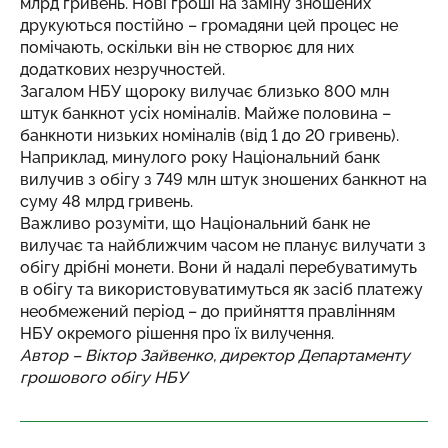
млрд гривень. Нові гроші на заміну зношених
друкуються постійно – громадяни цей процес не
помічають, оскільки він не створює для них
додаткових незручностей.
Загалом НБУ щороку вилучає близько 800 млн
штук банкнот усіх номіналів. Майже половина –
банкноти низьких номіналів (від 1 до 20 гривень).
Наприклад, минулого року Національний банк
вилучив з обігу з 749 млн штук зношених банкнот на
суму 48 млрд гривень.
Важливо розуміти, що Національний банк не
вилучає та найближчим часом не планує вилучати з
обігу дрібні монети. Вони й надалі перебуватимуть
в обігу та використовуватимуться як засіб платежу
необмежений період – до прийняття правлінням
НБУ окремого рішення про їх вилучення.
Автор – Віктор Зайвенко, директор Департаменту
грошового обігу НБУ