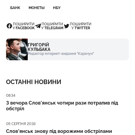
БАНК
МОНЕТЫ
НБУ
ПОШИРИТИ
ПОШИРИТИ
ПОШИРИТИ
У
FACEBOOK
У
TELEGRAM
У
TWITTER
ГРИГОРІЙ
КУЛЬБАКА
Редактор інтернет-видання "Карачун"
ОСТАННІ НОВИНИ
Дата публікації
08:34
З вечора Слов’янськ чотири рази потрапив під
обстріл
Дата публікації
05 СЕРПНЯ 20:16
Слов’янськ знову під ворожими обстрілами