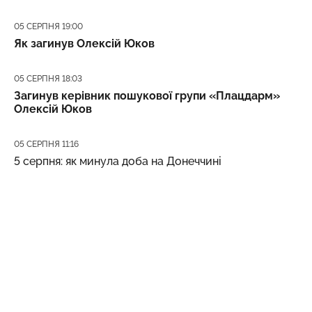
Дата публікації
05 СЕРПНЯ 19:00
Як загинув Олексій Юков
Дата публікації
05 СЕРПНЯ 18:03
Загинув керівник пошукової групи «Плацдарм»
Олексій Юков
Дата публікації
05 СЕРПНЯ 11:16
5 серпня: як минула доба на Донеччині