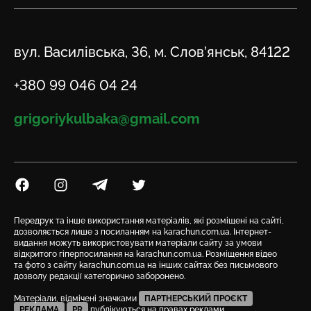
Адреса
вул. Василівська, 36, м. Слов’янськ, 84122
Телефон
+380 99 046 04 24
Email
grigoriykulbaka@gmail.com
Посилання на Facebook
Посилання на Instagram
Посилання на Telegram
Посилання на Twitter
Передрук та інше використання матеріалів, які розміщені на сайті,
дозволяється лише з посиланням на karachun.com.ua. Інтернет-
видання можуть використовувати матеріали сайту за умови
відкритого гіперпосилання на karachun.com.ua. Розміщення відео
та фото з сайту karachun.com.ua на інших сайтах без письмового
дозволу редакції категорично заборонено.
Матеріали, відмічені значками
ПАРТНЕРСЬКИЙ ПРОЄКТ
РЕКЛАМА
PR
публікуються на правах реклами.