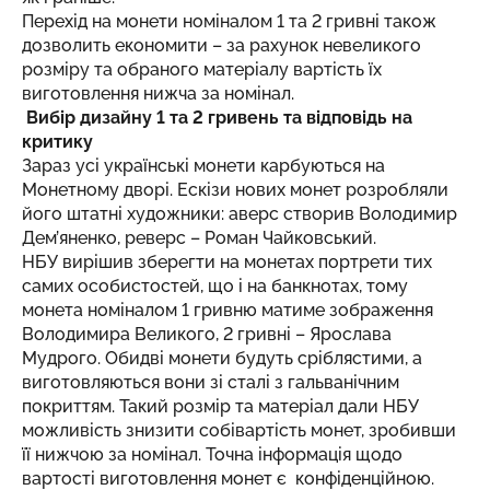
Перехід на монети номіналом 1 та 2 гривні також
дозволить економити – за рахунок невеликого
розміру та обраного матеріалу вартість їх
виготовлення нижча за номінал.
Вибір дизайну 1 та 2 гривень та відповідь на
критику
Зараз усі українські монети карбуються на
Монетному дворі. Ескізи нових монет розробляли
його штатні художники: аверс створив Володимир
Дем’яненко, реверс – Роман Чайковський.
НБУ вирішив зберегти на монетах портрети тих
самих особистостей, що і на банкнотах, тому
монета номіналом 1 гривню матиме зображення
Володимира Великого, 2 гривні – Ярослава
Мудрого. Обидві монети будуть сріблястими, а
виготовляються вони зі сталі з гальванічним
покриттям. Такий розмір та матеріал дали НБУ
можливість знизити собівартість монет, зробивши
її нижчою за номінал. Точна інформація щодо
вартості виготовлення монет є конфіденційною.