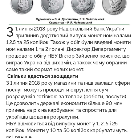
З
1 липня 2018 року Національний банк України
припинив додатковий випуск монет номіналами
1,2,5 та 25 копійок. Також у обіг були введені монети
номіналами 1 та 2 гривні. Директор Департаменту
грошового обігу НБУ Віктор Зайвенко пояснює, що
виграє Україна від цих змін, а також чому обраний
саме такий формат нових монет.
Скільки вдасться заощадити
З 1 липня 2018 року магазини та інші заклади сфери
послуг можуть проводити округлення сум
розрахунків готівкою за товари (роботи, послуги).
Це дозволить державі економити більше 90 млн
гривень на рік на карбуванні та спростить для
українців щоденні розрахунки.
НБУ відмовиться від випуску монет у 1, 2, 5 і 25
копійок. Монети у 10 та 50 копійок карбуватимуть,
як і раніше.